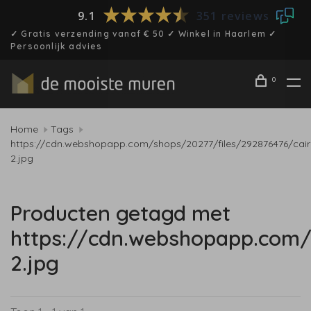
9.1
351 reviews
✓ Gratis verzending vanaf € 50 ✓ Winkel in Haarlem ✓
Persoonlijk advies
0
Home
Tags
https://cdn.webshopapp.com/shops/20277/files/292876476/cair
2.jpg
Producten getagd met
https://cdn.webshopapp.com/
2.jpg