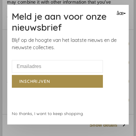
may combine it with other information that you’ve
provided to them or that they’ve collected from your use
Meld je aan voor onze
âœ•
of their services.
nieuwsbrief
Consent
Blijf op de hoogte van het laatste nieuws en de
Necessary
Selection
nieuwste collecties.
Preferences
ARTE
ARTE
Statistics
INSCHRIJVEN
Arte behang Alata Straw -
Arte behang Alata Cocoa
15710
- 15714
Marketing
€2.299,00
€2.299,00
No thanks, I want to keep shopping.
Show details