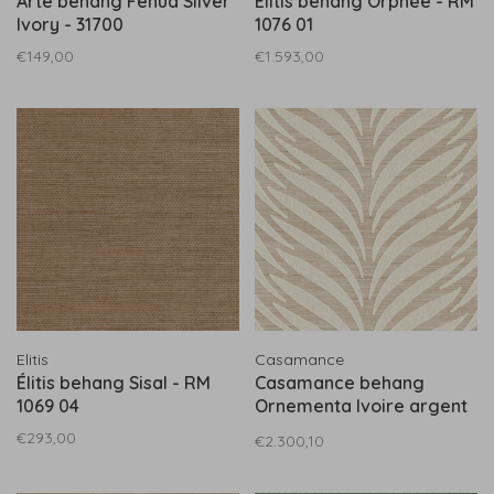
Arte behang Fenua Silver
Élitis behang Orphée - RM
Ivory - 31700
1076 01
€149,00
€1.593,00
Elitis
Casamance
Élitis behang Sisal - RM
Casamance behang
1069 04
Ornementa Ivoire argent
- 71510131
€293,00
€2.300,10