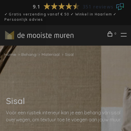
9.1
351 reviews
✓ Gratis verzending vanaf € 50 ✓ Winkel in Haarlem ✓
Persoonlijk advies
0
Home
Behang
Materiaal
Sisal
Sisal
Voor een rustiek interieur kan je een behang van sisal
overwegen, om textuur toe te voegen aan jouw muur.