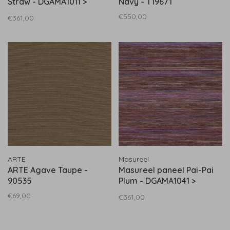
Straw - DGAMA1011 >
Navy - T19671
DGAMA1013
€550,00
€361,00
ARTE
Masureel
ARTE Agave Taupe -
Masureel paneel Pai-Pai
90535
Plum - DGAMA1041 >
DGAMA1043
€69,00
€361,00