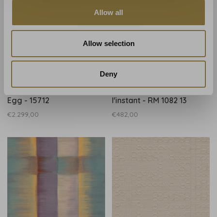
Allow all
Allow selection
Deny
ARTE
Elitis
Arte behang Alata Duck
Élitis behang Poésies de
Egg - 15712
l'instant - RM 1082 13
€2.299,00
€482,00