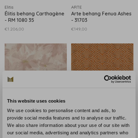
Elitis
ARTE
Élitis behang Carthagène
Arte behang Fenua Ashes
- RM 1080 35
- 31703
€1.206,00
€149,00
This website uses cookies
We use cookies to personalise content and ads, to
Omexco
ARTE
provide social media features and to analyse our traffic.
Omexco behang Daisy -
Arte behang Alata
We also share information about your use of our site with
VIR6002
Orange - 15711
our social media, advertising and analytics partners who
€139,00
€2.299,00