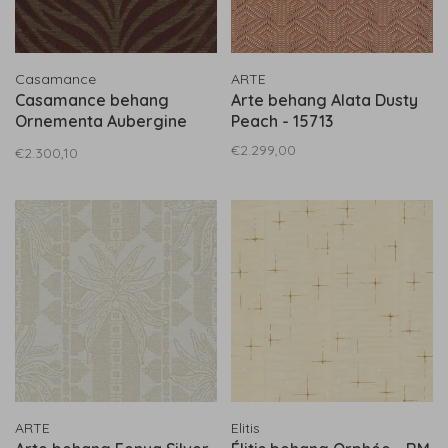
Casamance
ARTE
Casamance behang
Arte behang Alata Dusty
Ornementa Aubergine
Peach - 15713
ebene - 71510353
€2.299,00
€2.300,10
ARTE
Elitis