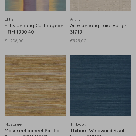
Elitis
ARTE
Élitis behang Carthagène
Arte behang Taio Ivory -
- RM 1080 40
31710
€1.206,00
€999,00
Masureel
Thibaut
Masureel paneel Pai-Pai
Thibaut Windward Sisal