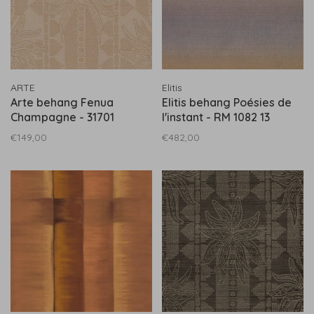
ARTE
Elitis
Arte behang Fenua
Elitis behang Poésies de
Champagne - 31701
l'instant - RM 1082 13
€149,00
€482,00