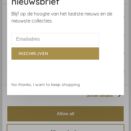
nieuwsbrief
Consent
Blijf op de hoogte van het laatste nieuws en de
Necessary
Selection
nieuwste collecties.
Preferences
Statistics
INSCHRIJVEN
Astere
Astere
Asteré Lit De Parade - Or
Asteré Lit De Parade -
Marketing
Des Brigands - AST NT
Bronze Orient Express -
005 03
AST NT 005 04
€200,00
€200,00
No thanks, I want to keep shopping.
Show details
Allow all