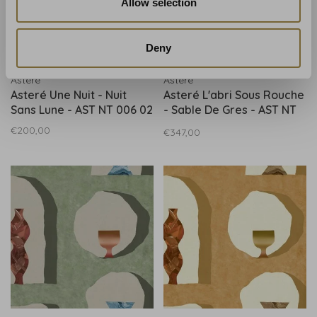
Allow selection
Deny
Astere
Astere
Asteré Une Nuit - Nuit
Asteré L'abri Sous Rouche
Sans Lune - AST NT 006 02
- Sable De Gres - AST NT
021 01
€200,00
€347,00