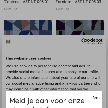
D'epices - AST NT 003 01
Farniete - AST NT 003 03
€204,00
€204,00
This website uses cookies
We use cookies to personalise content and ads, to
provide social media features and to analyse our traffic.
Astere
Astere
We also share information about your use of our site with
Asteré Alphabet - Bleu De
Asteré Alphabet -
our social media, advertising and analytics partners who
Patchouli - AST NT 003 04
Enigmes De Gris - AST NT
may combine it with other information that you’ve
003 06
€204,00
€204,00
provided to them or that they’ve collected from your use
Meld je aan voor onze
âœ•
of their services.