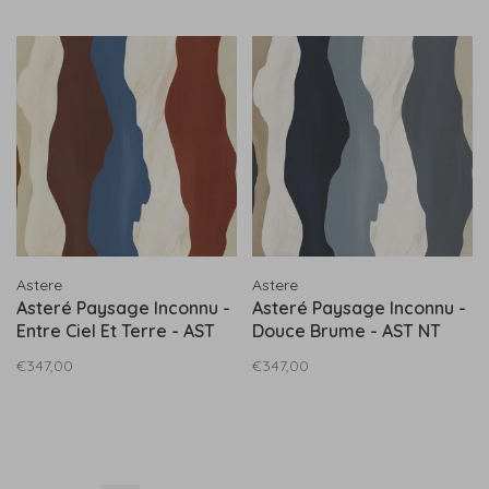
Astere
Astere
Asteré Paysage Inconnu -
Asteré Paysage Inconnu -
Entre Ciel Et Terre - AST
Douce Brume - AST NT
NT 022 02
022 03
€347,00
€347,00