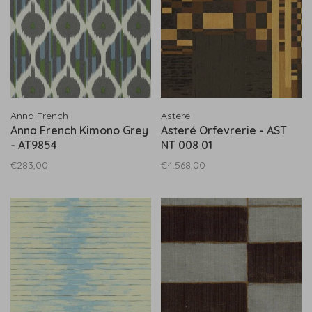
Anna French
Astere
Anna French Kimono Grey
Asteré Orfevrerie - AST
- AT9854
NT 008 01
€283,00
€4.568,00