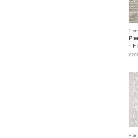
Pier
Pie
- 
€207
Pier