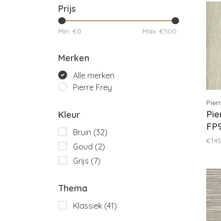
Prijs
Min: €
0
Max: €
500
Merken
Alle merken
Pierre Frey
Pier
Pie
Kleur
FP
Bruin
(32)
€145
Goud
(2)
Grijs
(7)
Thema
Klassiek
(41)