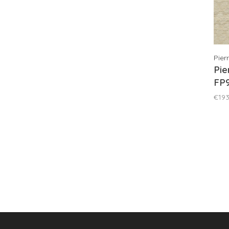
Pier
Pie
FP
€193