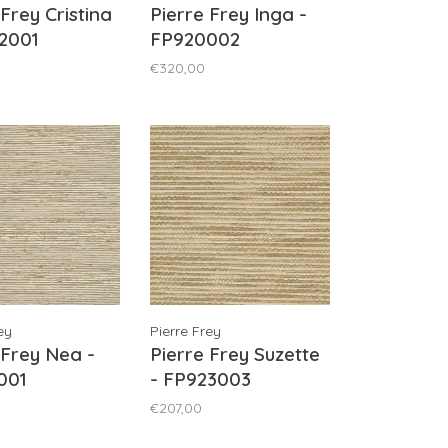
 Frey Cristina
Pierre Frey Inga -
2001
FP920002
€320,00
ey
Pierre Frey
 Frey Nea -
Pierre Frey Suzette
001
- FP923003
€207,00