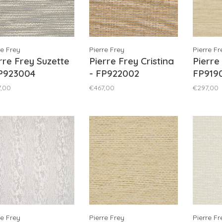
re Frey
Pierre Frey
Pierre Fr
rre Frey Suzette
Pierre Frey Cristina
Pierre
FP923004
- FP922002
FP919
,00
€467,00
€297,00
re Frey
Pierre Frey
Pierre Fr