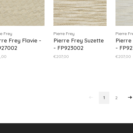
re Frey
Pierre Frey
Pierre Fr
rre Frey Flavie -
Pierre Frey Suzette
Pierre
927002
- FP923002
- FP92
,00
€207,00
€207,00
1
2