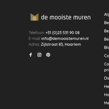
Al
Be
Be
Telefoon:
+31 (0)23 531 90 08
E-mail:
info@demooistemuren.nl
Be
Adres:
Zijlstraat 83, Haarlem
Bl
Co
Co
pr
Di
He
Ho
Me