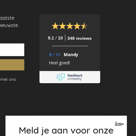
laatste
nieuwste
/
9.1
10
348 reviews
9
/
10
Mandy
Heel goed!
 met ons
âœ•
Meld je aan voor onze