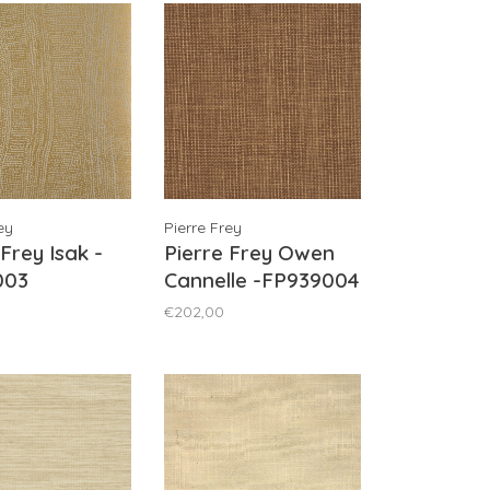
ey
Pierre Frey
 Frey Isak -
Pierre Frey Owen
003
Cannelle -FP939004
€202,00