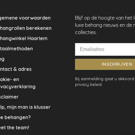
gemene voorwaarden
Blijf op de hoogte van het 
luxe behang nieuws en de 
hangrollen berekenen
collecties.
hangwinkel Haarlem
taalmethoden
og
INSCHRIJVEN
ntact & adres
okie- en
Bij aanmelding gaat u akkoord
privacy beleid.
ivacyverklaring
sclaimer
lp, mijn man is klusser
e behangen?
et the team!