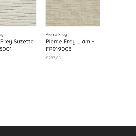
ey
Pierre Frey
 Frey Suzette
Pierre Frey Liam -
3001
FP919003
€297,00