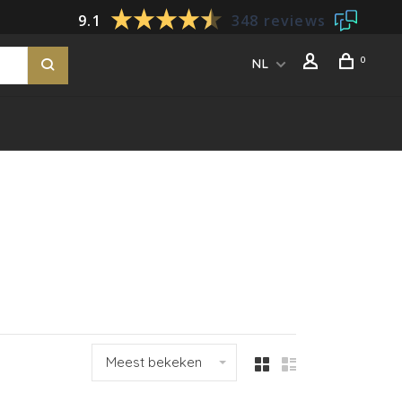
9.1
348 reviews
0
NL
Meest bekeken