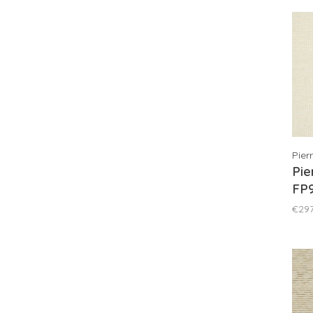
Pier
Pie
FP
€297