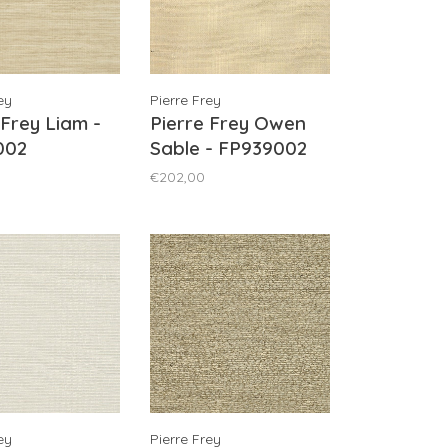
ey
Pierre Frey
 Frey Liam -
Pierre Frey Owen
002
Sable - FP939002
€202,00
ey
Pierre Frey