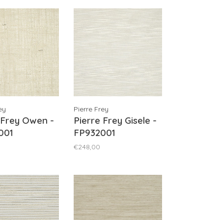
ey
Pierre Frey
 Frey Owen -
Pierre Frey Gisele -
001
FP932001
€248,00