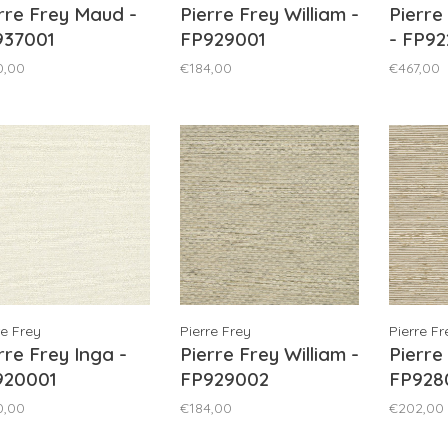
rre Frey Maud -
Pierre Frey William -
Pierre
937001
FP929001
- FP92
0,00
€184,00
€467,00
re Frey
Pierre Frey
Pierre Fr
rre Frey Inga -
Pierre Frey William -
Pierre
920001
FP929002
FP928
0,00
€184,00
€202,00