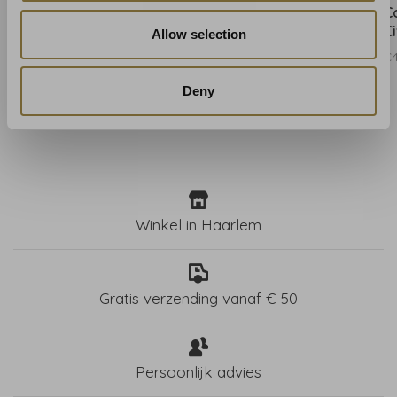
Cole and Son Foglie e
Cole and Son Foglie e
C
Civette - 123/11051
Civette - 123/11052
Ci
Allow selection
€441,00
€441,00
€4
Deny
Winkel in Haarlem
Gratis verzending vanaf € 50
Persoonlijk advies