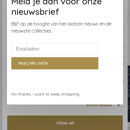
Meld je aan voor onze
of their services.
nieuwsbrief
Benieuwd naar het behang? Kom langs in onze
behangwinkel of bestel een staal.
Consent
Blijf op de hoogte van het laatste nieuws en de
Necessary
Selection
nieuwste collecties.
Preferences
Gerelateerde producten
BACK TO HOME
Statistics
INSCHRIJVEN
Marketing
No thanks, I want to keep shopping.
Show details
Allow all
Cole and Son
Cole and Son
Co