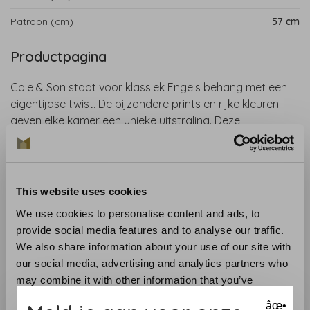
Patroon (cm)
57 cm
Productpagina
Cole & Son staat voor klassiek Engels behang met een
eigentijdse twist. De bijzondere prints en rijke kleuren
geven elke kamer een unieke uitstraling.
Deze
muurbekleding van Cole & Son, uit de collectie Fornasetti
Senza Tempo II, brengt Italiaanse humor en Brits
kunstenaarschap samen. Het designhuis van Cole & Son
en Fornasetti, het iconische Milanese atelier, creëert een
This website uses cookies
unieke magie, tijdloze esthetiek en eindeloze creativiteit.
We use cookies to personalise content and ads, to
provide social media features and to analyse our traffic.
Collectie
: Fornasetti Senza Tempo II
We also share information about your use of our site with
Materiaal
: Vliesbehang
our social media, advertising and analytics partners who
Aanbevolen lijm
: Lijm zoals de Arte Clearpro
may combine it with other information that you’ve
Aanbrengen en onderhoud
: Lees zorgvuldig de
provided to them or that they’ve collected from your use
aanwijzingen op de wikkel. Bij twijfel helpen wij u graag.
âœ•