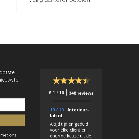
laatste
nieuwste
/
9.1
10
348 reviews
10
/
10
Interieur-
lab.nl
Altijd tijd en geduld
voor elke client en
 met ons
enorme keuze uit de