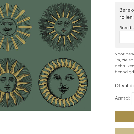
Bereke
rollen:
Breedte
Voor beha
1m, zie sp
gebruiken
benodigde
Of vul d
Aantal: