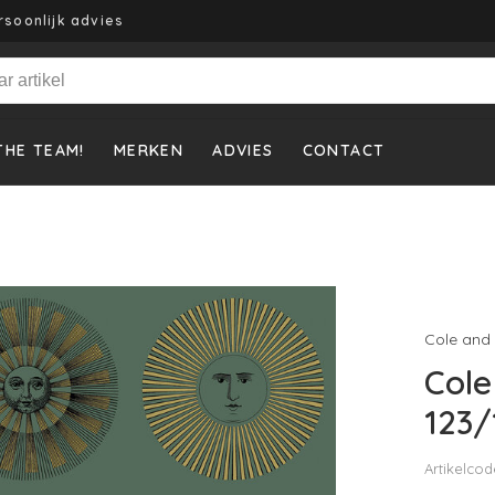
rsoonlijk advies
THE TEAM!
MERKEN
ADVIES
CONTACT
Cole and
Cole
123/
Artikelcod