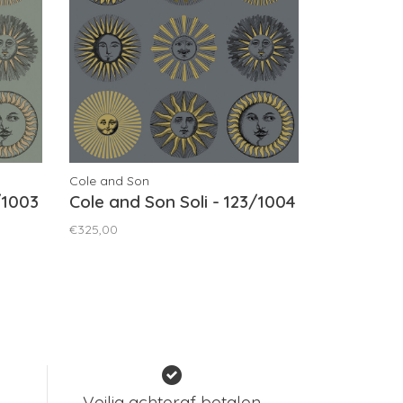
Cole and Son
/1003
Cole and Son Soli - 123/1004
€325,00
Veilig achteraf betalen