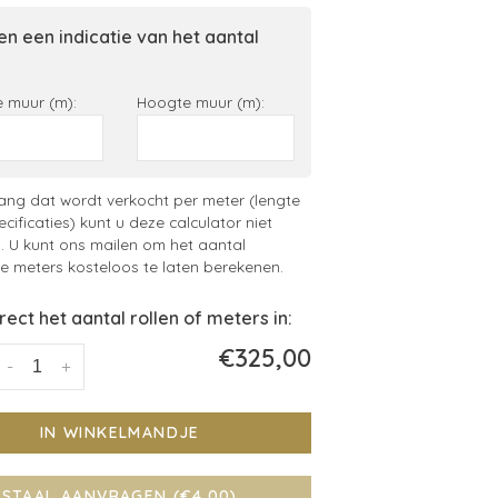
n een indicatie van het aantal
 muur (m):
Hoogte muur (m):
ng dat wordt verkocht per meter (lengte
ecificaties) kunt u deze calculator niet
. U kunt ons mailen om het aantal
 meters kosteloos te laten berekenen.
irect het aantal rollen of meters in:
€325,00
-
+
IN WINKELMANDJE
STAAL AANVRAGEN (€4,00)