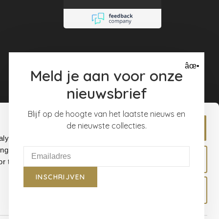
geweldigste
producten en
merken!
âœ•
Meld je aan voor onze
nieuwsbrief
Blijf op de hoogte van het laatste nieuws en
de nieuwste collecties.
Allow all
alyse our
ing and
Allow selection
r that
INSCHRIJVEN
Deny