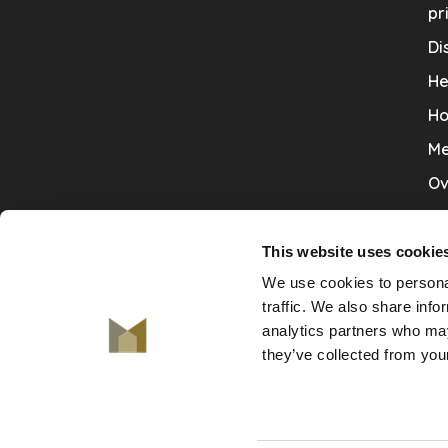
pr
Di
He
Ho
Me
Ov
Sa
Tr
This website uses cookie
We use cookies to personal
Va
traffic. We also share info
Ve
analytics partners who may
they’ve collected from your