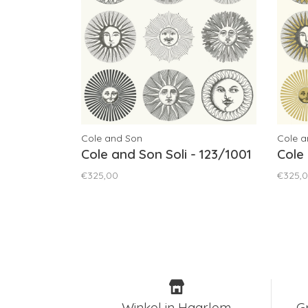
Cole and Son
Cole a
Cole and Son Soli - 123/1001
Cole
€325,00
€325,
Winkel in Haarlem
G