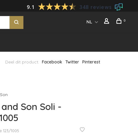
9.1
348 reviews
0
NL
Deel dit product:
Facebook
Twitter
Pinterest
 Son
 and Son Soli -
1005
e
123/1005