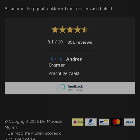
Bij aanmelding gaat u akkoord met ons privacy beleid.
/
9.1
10
351 reviews
10
/
10
Andrea
Cramer
Prachtige zaak!
© Copyright 2026 De Mooiste
Muren
-
De Mooiste Muren
scores a
9.7
/
10
out of
130