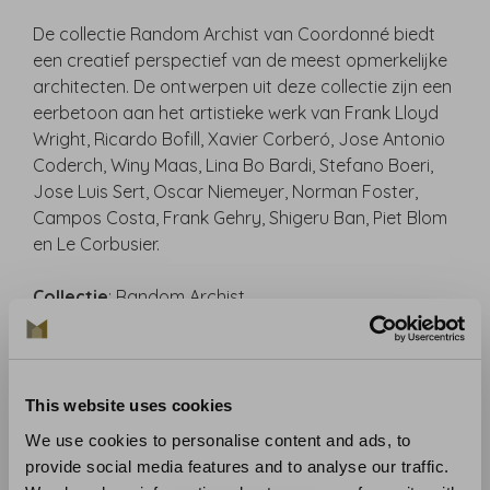
De collectie Random Archist van Coordonné biedt
een creatief perspectief van de meest opmerkelijke
architecten. De ontwerpen uit deze collectie zijn een
eerbetoon aan het artistieke werk van Frank Lloyd
Wright, Ricardo Bofill, Xavier Corberó, Jose Antonio
Coderch, Winy Maas, Lina Bo Bardi, Stefano Boeri,
Jose Luis Sert, Oscar Niemeyer, Norman Foster,
Campos Costa, Frank Gehry, Shigeru Ban, Piet Blom
en Le Corbusier.
Collectie
: Random Archist
Materiaal:
Vliesbehang, linnen of vinyl
Aanbevolen lijm
: Lijm zoals de Arte Clearpro
Aanbrengen en onderhoud
: Lees zorgvuldig de
aanwijzingen op de wikkel. Bij twijfel helpen wij u
This website uses cookies
graag.
We use cookies to personalise content and ads, to
provide social media features and to analyse our traffic.
Benieuwd naar het behang? Kom langs in onze