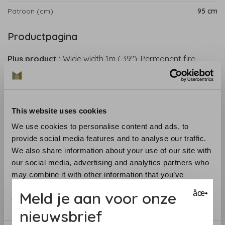
Patroon (cm)
95 cm
Productpagina
Plus product :
Wide width 1m ( 39"), Permanent fire
resistance, Washable
Non-inflammable:
ASTM E84 class A
Composition :
Vinyl on a paper ground
Care :
Washable
This website uses cookies
Measurements +/- 3% :
roll of length 10m (11 yd) X width
We use cookies to personalise content and ads, to
1m (39")
provide social media features and to analyse our traffic.
Pattern match :
Free repeat or straight repeat 95cm
We also share information about your use of our site with
(37.4'')
our social media, advertising and analytics partners who
Sales units :
Roll
may combine it with other information that you’ve
Weight :
3,6 kg per roll
provided to them or that they’ve collected from your use
Meld je aan voor onze
âœ•
of their services.
nieuwsbrief