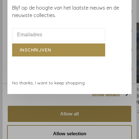
Consent
Blijf op de hoogte van het laatste nieuws en de
Necessary
Gerelateerde producten
Selection
BACK TO HOME
nieuwste collecties.
Preferences
Statistics
INSCHRIJVEN
Marketing
No thanks, I want to keep shopping.
Elitis
Elitis
Eli
Show details
Elitis Eldorado Isola
Elitis Eldorado Isola
El
VP88514
VP88517
V
€271,00
€271,00
€2
Allow all
Allow selection