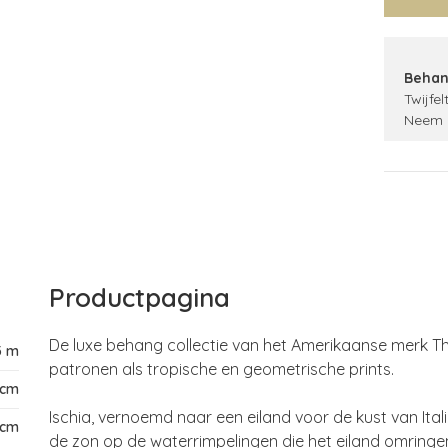
Behan
Twijfel
Neem 
Productpagina
De luxe behang collectie van het Amerikaanse merk Thi
3 m
patronen als tropische en geometrische prints.
 cm
Ischia, vernoemd naar een eiland voor de kust van Itali
 cm
de zon op de waterrimpelingen die het eiland omringe