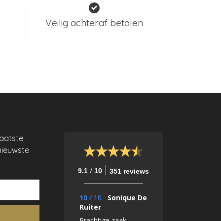
Veilig achteraf betalen
laatste
nieuwste
/
9.1
10
351 reviews
10
/
10
Sonique De
Ruiter
Prachtige zaak