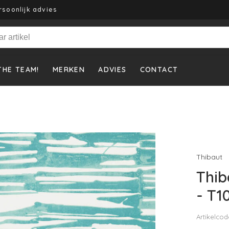
rsoonlijk advies
THE TEAM!
MERKEN
ADVIES
CONTACT
Thibaut
Thib
- T1
Artikelcod