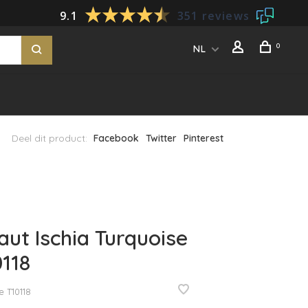
9.1
351 reviews
0
NL
Deel dit product:
Facebook
Twitter
Pinterest
aut Ischia Turquoise
0118
e
T10118