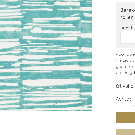
Bereke
rollen:
Breedte
Voor beha
1m, zie sp
gebruiken
benodigde
Of vul d
Aantal: