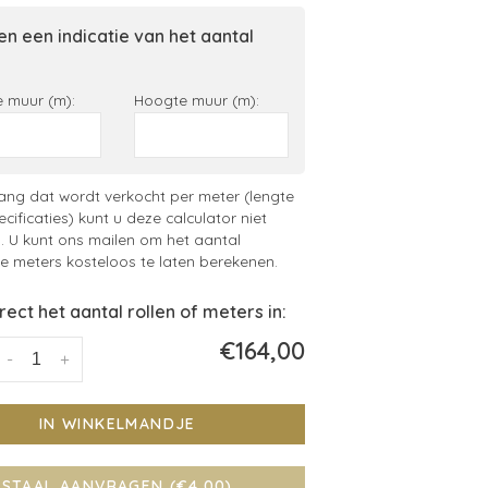
n een indicatie van het aantal
 muur (m):
Hoogte muur (m):
ng dat wordt verkocht per meter (lengte
ecificaties) kunt u deze calculator niet
. U kunt ons mailen om het aantal
 meters kosteloos te laten berekenen.
irect het aantal rollen of meters in:
€164,00
-
+
IN WINKELMANDJE
STAAL AANVRAGEN (€4,00)