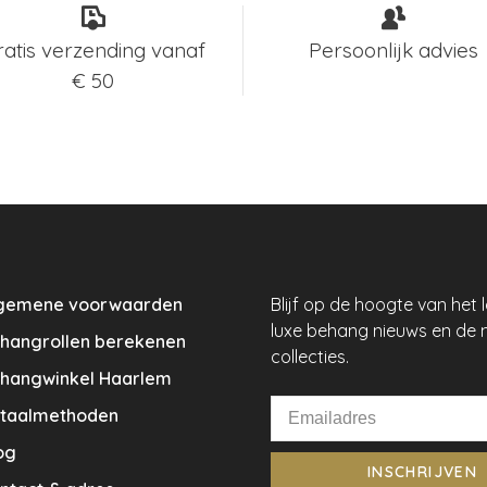
ratis verzending vanaf
Persoonlijk advies
€ 50
gemene voorwaarden
Blijf op de hoogte van het 
luxe behang nieuws en de 
hangrollen berekenen
collecties.
hangwinkel Haarlem
taalmethoden
og
INSCHRIJVEN