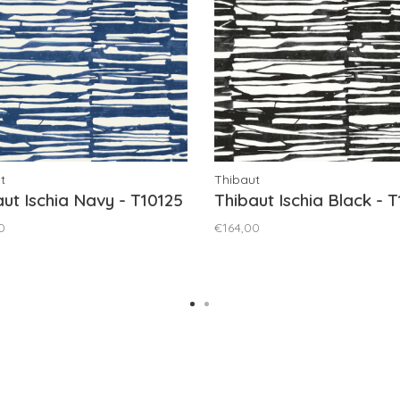
t
Thibaut
ut Ischia Navy - T10125
Thibaut Ischia Black - T
0
€164,00