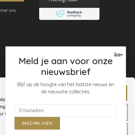
 met ons
âœ•
Meld je aan voor onze
nieuwsbrief
Blijf op de hoogte van het laatste nieuws en
de nieuwste collecties.
Allow all
alyse our
ing and
Allow selection
r that
INSCHRIJVEN
Deny