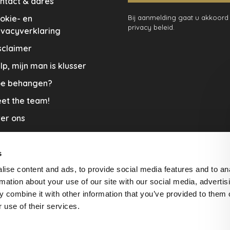
ntact & adres
okie- en
Bij aanmelding gaat u akkoord
privacy beleid.
ivacyverklaring
sclaimer
lp, mijn man is klusser
e behangen?
et the team!
er ons
menwerkingen
aplopers en vloerkleden
s
ise content and ads, to provide social media features and to an
cature
rmation about your use of our site with our social media, advertis
rzending & Retour
 combine it with other information that you’ve provided to them o
 use of their services.