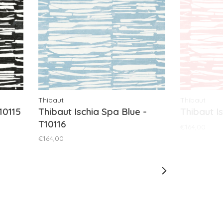
Thibaut
Thibaut
10115
Thibaut Ischia Spa Blue -
Thibaut Is
T10116
€164,00
€164,00