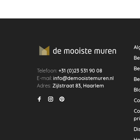
Al
Be
Be
Telefoon:
+31 (0)23 531 90 08
E-mail:
info@demooistemuren.nl
Be
Adres:
Zijlstraat 83, Haarlem
Bl
Co
Co
pr
Di
He