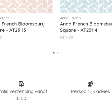
French
Anna French
 French Bloomsbury
Anna French Bloomsbu
re - AT23113
Square - AT23114
0
€214,00
ratis verzending vanaf
Persoonlijk advies
€ 50