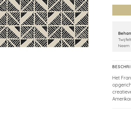
Behan
Twijfel
Neem 
BESCHRI
Het Fra
opgerich
creatiev
Amerika