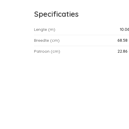
Specificaties
Lengte (m)
10.0
Breedte (cm)
68.58
Patroon (cm)
22.86