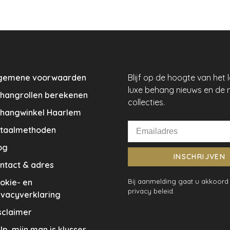
gemene voorwaarden
Blijf op de hoogte van het 
luxe behang nieuws en de 
hangrollen berekenen
collecties.
hangwinkel Haarlem
taalmethoden
og
INSCHRIJVEN
ntact & adres
okie- en
Bij aanmelding gaat u akkoord
privacy beleid.
ivacyverklaring
sclaimer
lp, mijn man is klusser