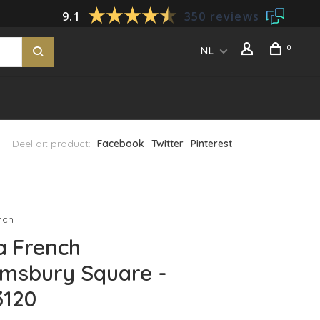
9.1
350 reviews
0
NL
Deel dit product:
Facebook
Twitter
Pinterest
nch
a French
msbury Square -
3120