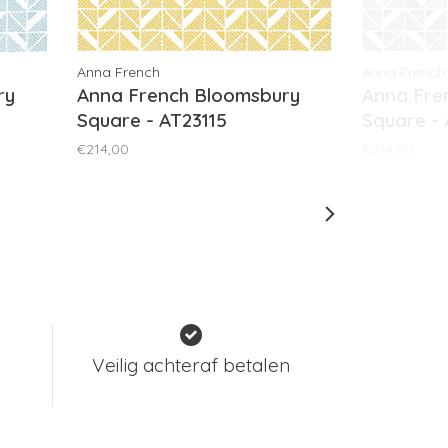
Anna French
Anna French
ry
Anna French Bloomsbury
Anna Fre
Square - AT23115
Square - 
€214,00
€214,00
Veilig achteraf betalen