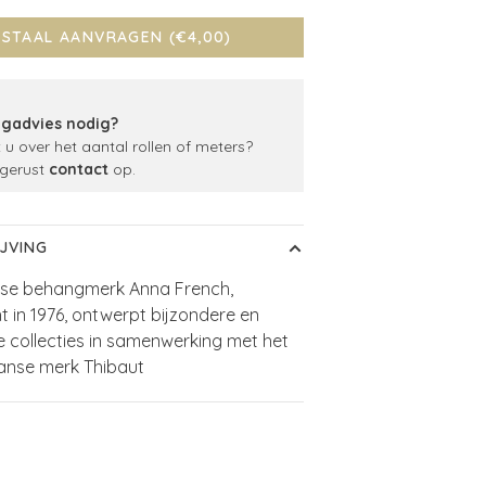
STAAL AANVRAGEN (€4,00)
gadvies nodig?
t u over het aantal rollen of meters?
gerust
contact
op.
JVING
nse behangmerk Anna French,
t in 1976, ontwerpt bijzondere en
e collecties in samenwerking met het
anse merk Thibaut