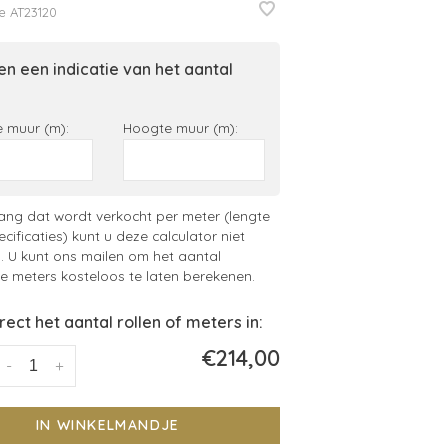
e
AT23120
n een indicatie van het aantal
 muur (m):
Hoogte muur (m):
ng dat wordt verkocht per meter (lengte
ecificaties) kunt u deze calculator niet
. U kunt ons mailen om het aantal
 meters kosteloos te laten berekenen.
irect het aantal rollen of meters in:
€214,00
-
+
IN WINKELMANDJE