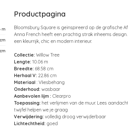
Productpagina
Bloomsbury Square is geïnspireerd op de grafische A
6 m
Anna French heeft een prachtig strak inheems design.
 cm
een kleurrijk, chic en modern interieur.
 cm
Collectie:
Willow Tree
Lengte:
10.06 m
Breedte:
68.58 cm
Herhaal V:
22.86 cm
Materiaal
: Vliesbehang
Onderhoud:
wasbaar
Aanbevolen lijm :
Clearpro
Toepassing:
het verlijmen van de muur. Lees aandacht
twijfel helpen we je graag
Verwijdering:
volledig droog verwijderbaar
Lichtechtheid:
goed