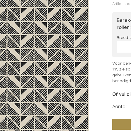
Artikelcod
Bereke
rollen:
Breedte
Voor beha
1m, zie sp
gebruiken
benodigde
Of vul d
Aantal: