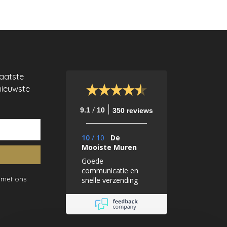
laatste
nieuwste
/
9.1
10
350 reviews
10
/
10
De
Mooiste Muren
Goede
communicatie en
 met ons
snelle verzending