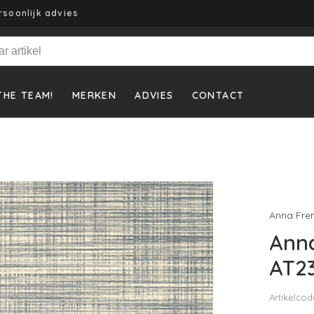
rsoonlijk advies
THE TEAM!
MERKEN
ADVIES
CONTACT
Anna Fre
Anna
AT2
Artikelcod