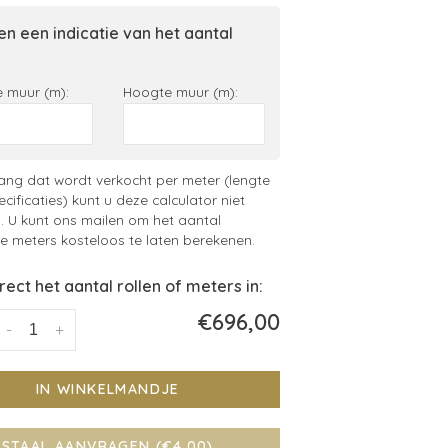
n een indicatie van het aantal
 muur (m):
Hoogte muur (m):
ng dat wordt verkocht per meter (lengte
ecificaties) kunt u deze calculator niet
. U kunt ons mailen om het aantal
 meters kosteloos te laten berekenen.
irect het aantal rollen of meters in:
€696,00
-
+
IN WINKELMANDJE
STAAL AANVRAGEN (€4,00)