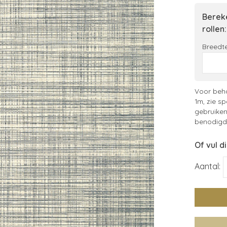
Bereke
rollen:
Breedte
Voor beha
1m, zie sp
gebruiken
benodigde
Of vul d
Aantal: