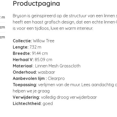
Productpagina
Bryson is geïnspireerd op de structuur van een linne
2 m
heeft een haast grafisch design, dat een echte linnen-
 cm
is voor een tijdloos, luxe en warm interieur.
 cm
Collectie:
Willow Tree
Lengte:
7.32 m
Breedte:
91.44 cm
Herhaal V:
85.09 cm
Materiaal
: Linnen Mesh Grasscloth
Onderhoud:
wasbaar
Aanbevolen lijm :
Clearpro
Toepassing:
verlijmen van de muur. Lees aandachtig de
helpen we je graag
Verwijdering:
volledig droog verwijderbaar
Lichtechtheid:
goed