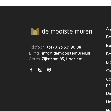
Al
Be
Be
Telefoon:
+31 (0)23 531 90 08
E-mail:
info@demooistemuren.nl
Be
Adres:
Zijlstraat 83, Haarlem
Bl
Co
Co
pr
Di
He
Ho