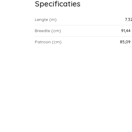
Specificaties
Lengte (m)
7.3
Breedte (cm)
91,44
Patroon (cm)
85,09