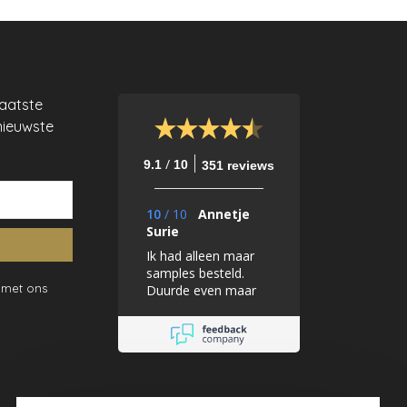
laatste
nieuwste
/
9.1
10
351 reviews
10
/
10
Annetje
Surie
Ik had alleen maar
samples besteld.
 met ons
Duurde even maar
dat lag zeker niet
aan de Mooiste
muren. Ik ben er
super blij mee