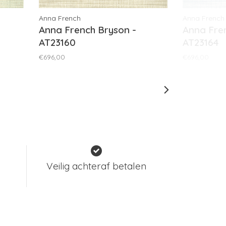
Anna French
Anna French
Anna French Bryson -
Anna Fre
AT23160
AT23164
€696,00
€696,00
Veilig achteraf betalen