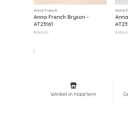
Anna French
Anna 
Anna French Bryson -
Anna
AT23161
AT23
€696,00
€696,0
Winkel in Haarlem
G