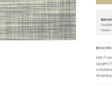
Behan
Twijfel
Neem 
BESCHRI
Het Fra
opgerich
creatiev
Amerika