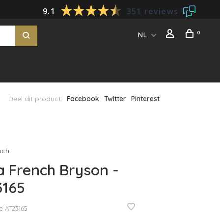
9.1
351 reviews
0
NL
Deel dit product:
Facebook
Twitter
Pinterest
nch
 French Bryson -
3165
e
AT23165