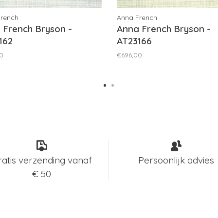
French
Anna French
 French Bryson -
Anna French Bryson -
162
AT23166
0
€696,00
ratis verzending vanaf
Persoonlijk advies
€ 50