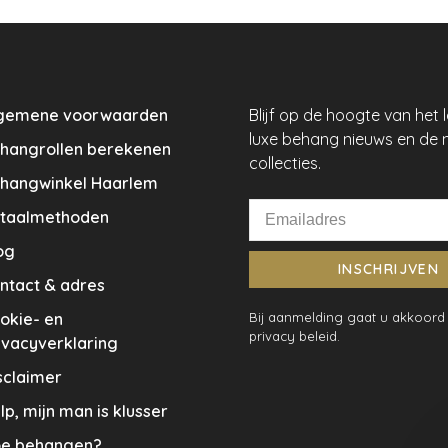
gemene voorwaarden
Blijf op de hoogte van het 
luxe behang nieuws en de 
hangrollen berekenen
collecties.
hangwinkel Haarlem
taalmethoden
og
INSCHRIJVEN
ntact & adres
okie- en
Bij aanmelding gaat u akkoord
privacy beleid.
ivacyverklaring
sclaimer
lp, mijn man is klusser
e behangen?