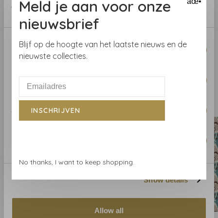
Meld je aan voor onze
âœ•
Breedte
: 68,58 cm
of their services.
Herhaal
V
: 21.59 cm
nieuwsbrief
Consent
Blijf op de hoogte van het laatste nieuws en de
Necessary
Selection
nieuwste collecties.
Preferences
Gerelateerde producten
BACK TO HOME
Statistics
INSCHRIJVEN
Marketing
No thanks, I want to keep shopping.
Show details
Allow all