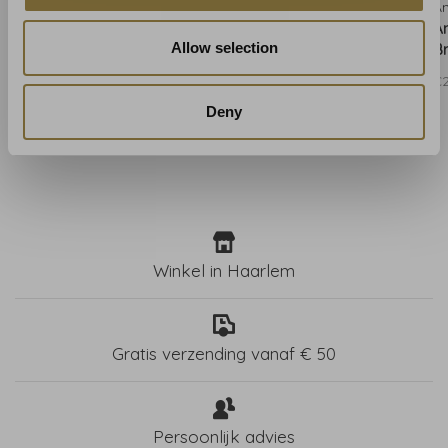
Anna French
Anna French
A
Anna French Cornwall
Anna French Cornwall
A
Allow selection
Blush - AT15119
Green and Beige -
B
AT15121
A
€222,00
€222,00
€
Deny
Winkel in Haarlem
Gratis verzending vanaf € 50
Persoonlijk advies