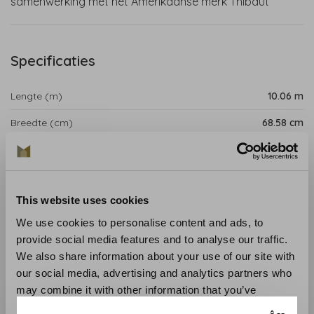
samenwerking met het Amerikaanse merk Thibaut
Specificaties
Lengte (m)
10.06 m
Breedte (cm)
68.58 cm
Patroon (cm)
21.59 cm
Productpagina
This website uses cookies
Cornwall is een charmant geprint behang met
We use cookies to personalise content and ads, to
bloemmotieven in een herhaald patroon dat een gevoel
provide social media features and to analyse our traffic.
van energie zal geven aan de muren van elk interieur.
We also share information about your use of our site with
our social media, advertising and analytics partners who
Collectie
:Antillen
may combine it with other information that you’ve
Lengte
: 10,06 m
provided to them or that they’ve collected from your use