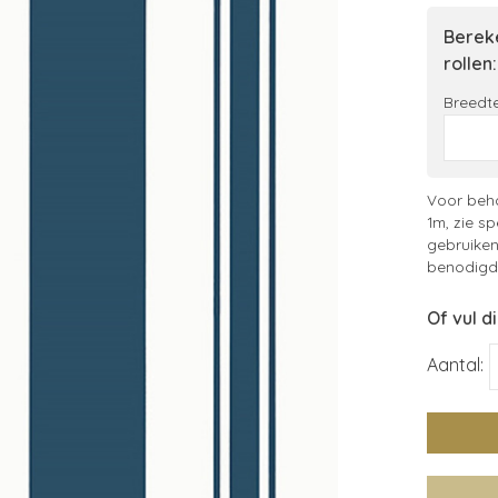
Bereke
rollen:
Breedte
Voor beha
1m, zie sp
gebruiken
benodigde
Of vul d
Aantal: