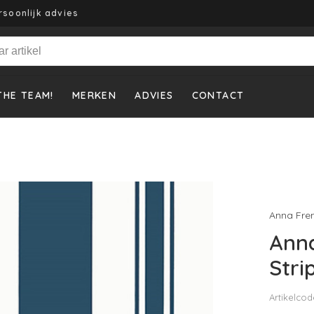
rsoonlijk advies
THE TEAM!
MERKEN
ADVIES
CONTACT
Anna Fre
Anna
Stri
Artikelcod