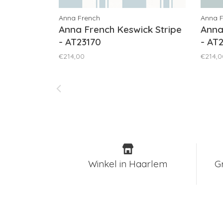
Anna French
Anna 
Anna French Keswick Stripe
Anna
- AT23170
- AT
€214,00
€214,0
Winkel in Haarlem
G