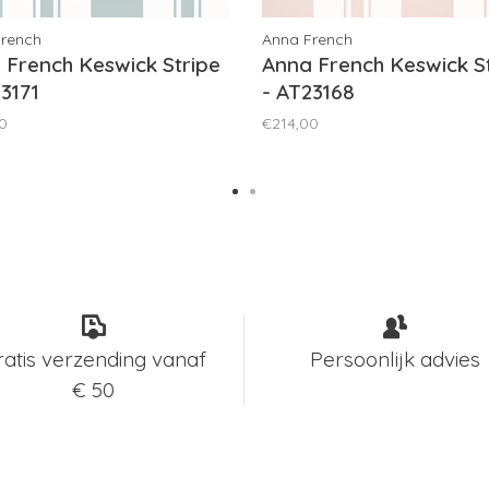
French
Anna French
 French Keswick Stripe
Anna French Keswick S
23171
- AT23168
0
€214,00
ratis verzending vanaf
Persoonlijk advies
€ 50