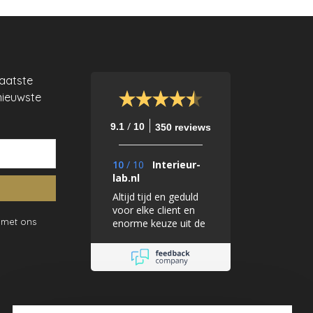
laatste
nieuwste
/
9.1
10
350 reviews
10
/
10
Interieur-
lab.nl
Altijd tijd en geduld
voor elke client en
 met ons
enorme keuze uit de
geweldigste
producten en
merken!