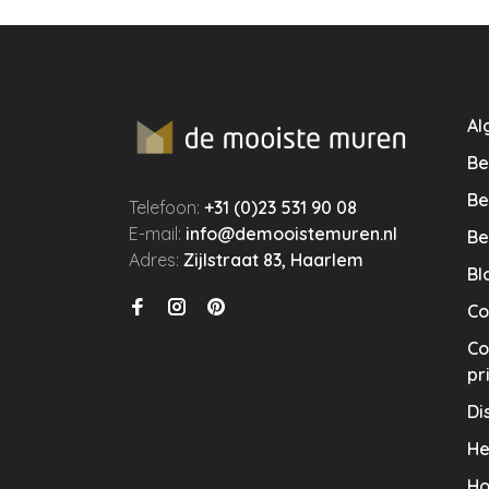
Al
Be
Be
Telefoon:
+31 (0)23 531 90 08
E-mail:
info@demooistemuren.nl
Be
Adres:
Zijlstraat 83, Haarlem
Bl
Co
Co
pr
Di
He
Ho