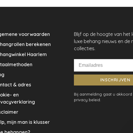
gemene voorwaarden
Blijf op de hoogte van het 
luxe behang nieuws en de 
hangrollen berekenen
collecties.
hangwinkel Haarlem
taalmethoden
og
INSCHRIJVEN
ntact & adres
okie- en
Bij aanmelding gaat u akkoord
privacy beleid.
ivacyverklaring
sclaimer
lp, mijn man is klusser
e behangen?