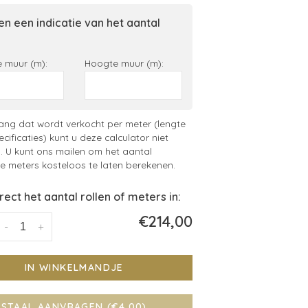
n een indicatie van het aantal
 muur (m):
Hoogte muur (m):
ng dat wordt verkocht per meter (lengte
ecificaties) kunt u deze calculator niet
. U kunt ons mailen om het aantal
 meters kosteloos te laten berekenen.
irect het aantal rollen of meters in:
€214,00
-
+
IN WINKELMANDJE
STAAL AANVRAGEN (€4,00)