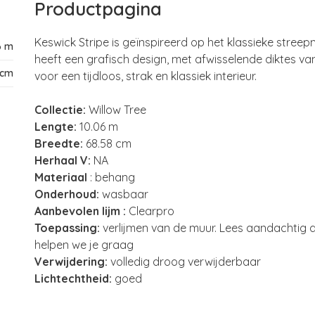
Productpagina
Keswick Stripe is geïnspireerd op het klassieke stre
6 m
heeft een grafisch design, met afwisselende diktes van
 cm
voor een tijdloos, strak en klassiek interieur.
Collectie:
Willow Tree
Lengte:
10.06 m
Breedte:
68.58 cm
Herhaal V:
NA
Materiaal
: behang
Onderhoud:
wasbaar
Aanbevolen lijm :
Clearpro
Toepassing:
verlijmen van de muur. Lees aandachtig de
helpen we je graag
Verwijdering:
volledig droog verwijderbaar
Lichtechtheid:
goed