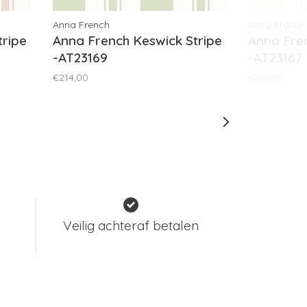
Anna French
Anna French
tripe
Anna French Keswick Stripe
Anna Fren
-AT23169
-AT23167
€214,00
€214,00
Veilig achteraf betalen