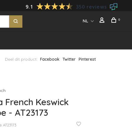
9.1
350 reviews
0
NL
Deel dit product:
Facebook
Twitter
Pinterest
nch
 French Keswick
pe - AT23173
e
AT23173