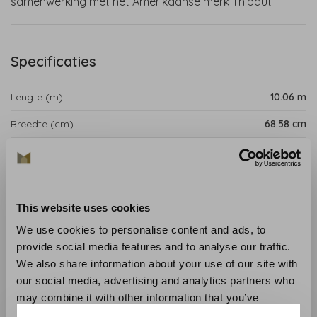
samenwerking met het Amerikaanse merk Thibaut
Specificaties
Lengte (m)
10.06 m
Breedte (cm)
68.58 cm
Patroon (cm)
8.89 cm
Productpagina
This website uses cookies
Dit traditionele ruitdessin is ideaal om een verfijnde toets
We use cookies to personalise content and ads, to
toe te voegen aan de muren van elke binnenruimte.
provide social media features and to analyse our traffic.
We also share information about your use of our site with
Collectie
:Antillen
our social media, advertising and analytics partners who
Lengte
: 10,06 m
may combine it with other information that you’ve
Breedte
: 68,58 cm
provided to them or that they’ve collected from your use