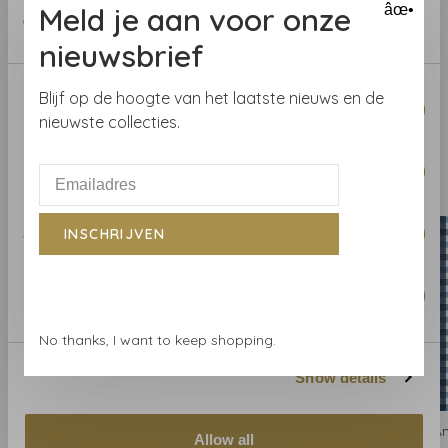
Herhaal
V
: 8.89 cm
Meld je aan voor onze
âœ•
of their services.
nieuwsbrief
Consent
Blijf op de hoogte van het laatste nieuws en de
Necessary
Selection
nieuwste collecties.
Preferences
Gerelateerde producten
BACK TO HOME
Statistics
INSCHRIJVEN
Marketing
No thanks, I want to keep shopping.
Show details
Anna French
Anna French
A
Allow all