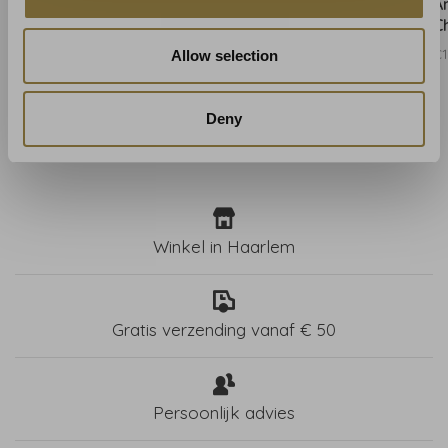
Anna French Saybrook
Anna French Saybrook
A
Check Brown - AT15144
Check Green - AT15145
C
€176,00
€176,00
€1
Allow selection
Deny
Winkel in Haarlem
Gratis verzending vanaf € 50
Persoonlijk advies