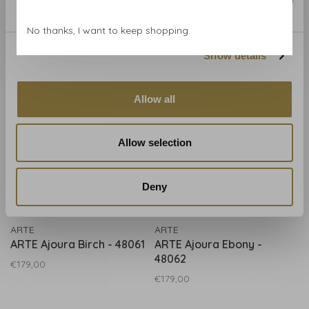
No thanks, I want to keep shopping.
Show details
Gerelateerde producten
BACK TO HOME
Allow all
Allow selection
Deny
ARTE
ARTE
ARTE Ajoura Birch - 48061
ARTE Ajoura Ebony -
48062
€179,00
€179,00