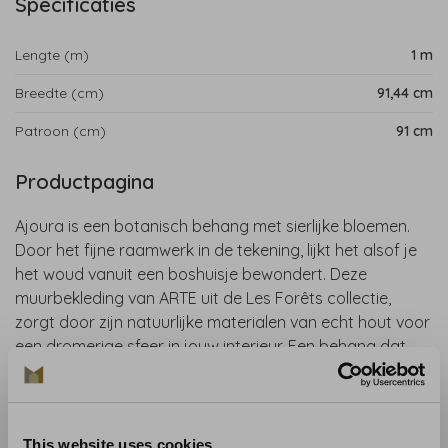
Specificaties
Lengte (m)
1 m
Breedte (cm)
91,44 cm
Patroon (cm)
91 cm
Productpagina
Ajoura is een botanisch behang met sierlijke bloemen.
Door het fijne raamwerk in de tekening, lijkt het alsof je
het woud vanuit een boshuisje bewondert. Deze
muurbekleding van ARTE uit de Les Forêts collectie,
zorgt door zijn natuurlijke materialen van echt hout voor
een dromerige sfeer in jouw interieur. Een behang dat
perfect is voor een stijlvol, exotisch en warm interieur.
Collectie
: Les Forêts
This website uses cookies