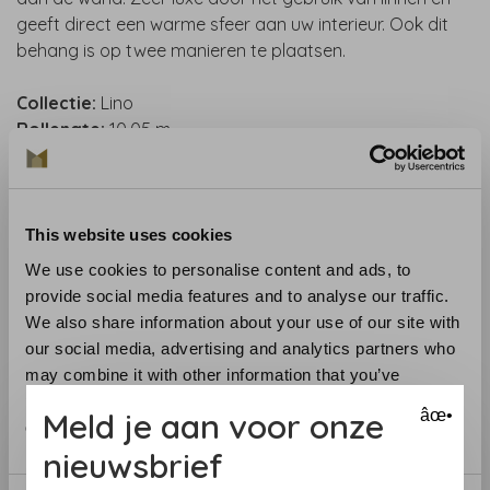
geeft direct een warme sfeer aan uw interieur. Ook dit
behang is op twee manieren te plaatsen.
Collectie:
Lino
Rollengte:
10.05 m
Rolbreedte
:
100 cm
Patroonherhaling (cm):
91 cm of vrij te plakken
Materiaal
: vinylbehang op papier - banen inlijmen
Aanbevolen lijm :
Metyl Special
This website uses cookies
Toepassing:
verlijmen van de muur. Lees aandachtig de
We use cookies to personalise content and ads, to
aanwijzingen op de verpakking. Bij twijfel helpen we je
provide social media features and to analyse our traffic.
graag
We also share information about your use of our site with
Verwijdering:
volledig droog verwijderbaar
our social media, advertising and analytics partners who
Lichtechtheid:
goed
may combine it with other information that you’ve
provided to them or that they’ve collected from your use
Meld je aan voor onze
âœ•
Benieuwd naar het behang? Bezoek onze behangwinkel
of their services.
of bestel een staal.
nieuwsbrief