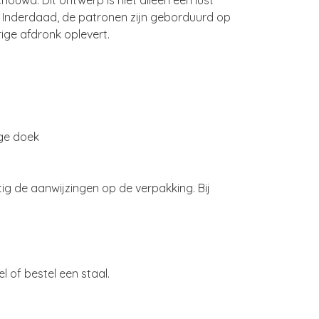
ouwd. Dit ontwerp is niet alleen een lust
l. Inderdaad, de patronen zijn geborduurd op
ige afdronk oplevert.
oge doek
ig de aanwijzingen op de verpakking. Bij
of bestel een staal.