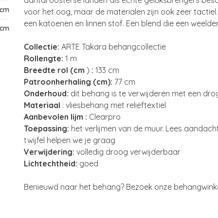
aantal oosterse landen als echte geluksbrengers besch
 cm
voor het oog, maar de materialen zijn ook zeer tactie
een katoenen en linnen stof. Een blend die een weelder
 cm
Collectie:
ARTE Takara behangcollectie
Rollengte:
1 m
Breedte rol (cm
)
:
133 cm
Patroonherhaling (cm):
77 cm
Onderhoud:
dit behang is te verwijderen met een dr
Materiaal
: vliesbehang met reliëftextiel
Aanbevolen lijm :
Clearpro
Toepassing:
het verlijmen van de muur. Lees aandacht
twijfel helpen we je graag
Verwijdering:
volledig droog verwijderbaar
Lichtechtheid:
goed
Benieuwd naar het behang? Bezoek onze behangwinkel 