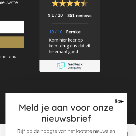
nieuwste
/
9.1
10
351 reviews
10
/
10
Femke
Kom hier keer op
keer terug dus dat zit
helemaal goed
 met ons
âœ•
Meld je aan voor onze
nieuwsbrief
Blijf op de hoogte van het laatste nieuws en