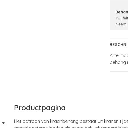
Behan
Twijfel
Neem 
BESCHRI
Arte maa
behang m
Productpagina
Het patroon van kraanbehang bestaat uit kranen tijde
1 m