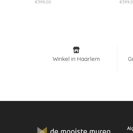
€399,00
€399,
Winkel in Haarlem
G
Al