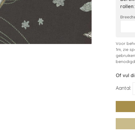
rollen:
Breedte
Voor beha
1m, zie sp
gebruiken
benodigde
Of vul d
Aantal: