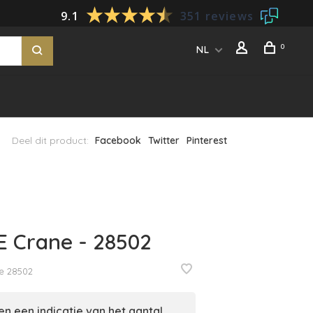
9.1
351 reviews
0
NL
Deel dit product:
Facebook
Twitter
Pinterest
 Crane - 28502
e
28502
n een indicatie van het aantal