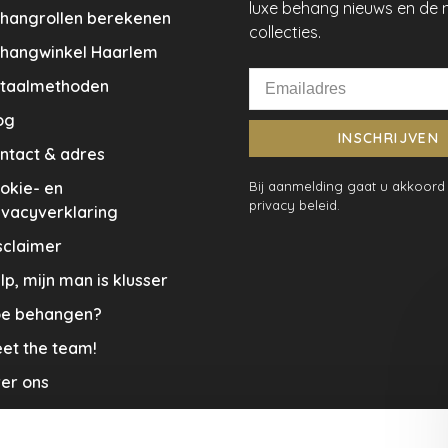
luxe behang nieuws en de 
hangrollen berekenen
collecties.
hangwinkel Haarlem
taalmethoden
og
INSCHRIJVEN
ntact & adres
okie- en
Bij aanmelding gaat u akkoord
privacy beleid.
ivacyverklaring
sclaimer
lp, mijn man is klusser
e behangen?
et the team!
er ons
menwerkingen