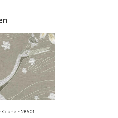
en
 Crane - 28501