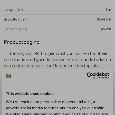
Lengte (m)
1 m
Breedte (cm)
91.44 cm
Patroon (cm)
45 cm
Productpagina
Dit behang van ARTE is gemaakt van hout en toont een
combinatie van liggende vlakken en opstaande balken in
een contrasterende kleur. Marqueterie ten top, als
wolkenkrabbers die tegen de lucht afsteken. Het
dieptegevoel bij dit patroon is immens. Een eyecatcher
van formaat.
This website uses cookies
Collectie
: Timber
We use cookies to personalise content and ads, to
Lengte
: 1m
provide social media features and to analyse our traffic.
Breedte
:91.44 cm
We also share information about your use of our site with
Patroon
: 45 cm