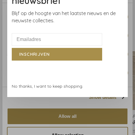
nieuwsbrief
of bestel een staal.
Consent
Blijf op de hoogte van het laatste nieuws en de
Necessary
Selection
nieuwste collecties.
Preferences
Gerelateerde producten
BACK TO HOME
Statistics
INSCHRIJVEN
Marketing
No thanks, I want to keep shopping.
Show details
ARTE
ARTE
A
Allow all
ARTE Focal - 67474
ARTE Focal - 67475
A
€53,32
€53,32
€5