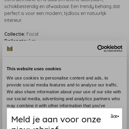
schokbestendig en afwasbaar. Een trendy behang dat
perfect is voor een modern, tijdloos en natuurlijk
interieur.
Collectie:
Focal
R
ollengte:
1 m
Rolbreedte (cm ):
132 cm
Patroonherhaling (cm):
Straight match 68.58
Materiaal
: Behang op vliesrug
Aanbevolen lijm :
Arte Clearpro or 100% dispersion
This website uses cookies
adhesive
We use cookies to personalise content and ads, to
Toepassing:
verlijmen van de muur. Lees aandachtig de
provide social media features and to analyse our traffic.
aanwijzingen op de verpakking. Bij twijfel helpen we je
We also share information about your use of our site with
graag
our social media, advertising and analytics partners who
Verwijdering:
volledig droog verwijderbaar
may combine it with other information that you’ve
Lichtechtheid:
goed
provided to them or that they’ve collected from your use
Meld je aan voor onze
âœ•
of their services.
Benieuwd naar het behang? Bezoek onze behangwinkel