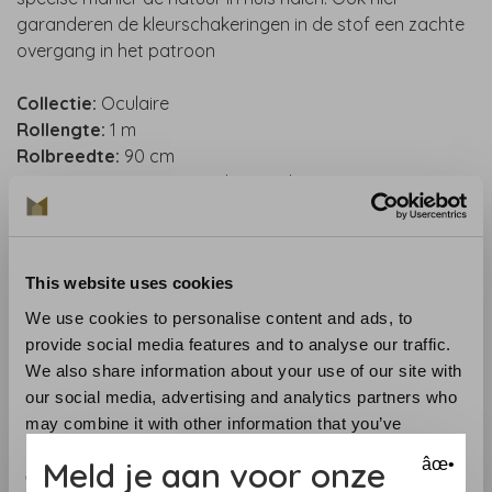
garanderen de kleurschakeringen in de stof een zachte
overgang in het patroon
Collectie:
Oculaire
Rollengte:
1 m
Rolbreedte:
90 cm
Patroonherhaling:
Straight match 17 cm (6.69")
Materiaal:
handgeweven sisalvezels
Onderhoud:
dit behang is licht afneembaar met een
vochtige doek
This website uses cookies
Aanbevolen lijm :
Arte Clearpro, or Metyl Special
Toepassing:
verlijmen van de muur. Lees aandachtig de
We use cookies to personalise content and ads, to
aanwijzingen op de verpakking. Bij twijfel helpen we je
provide social media features and to analyse our traffic.
graag
We also share information about your use of our site with
Verwijdering:
volledig droog verwijderbaar
our social media, advertising and analytics partners who
Lichtechtheid:
goed
may combine it with other information that you’ve
provided to them or that they’ve collected from your use
Meld je aan voor onze
âœ•
Benieuwd naar het behang? Bezoek onze behangwinkel
of their services.