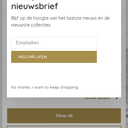
of bestel een staal.
nieuwsbrief
Consent
Blijf op de hoogte van het laatste nieuws en de
Necessary
Selection
nieuwste collecties.
Gerelateerde producten
Preferences
BACK TO HOME
Statistics
INSCHRIJVEN
Marketing
No thanks, I want to keep shopping.
Show details
ARTE
ARTE
A
Allow all
ARTE Insignia - 80551
ARTE Insignia - 80552
A
€159,00
€159,00
€1