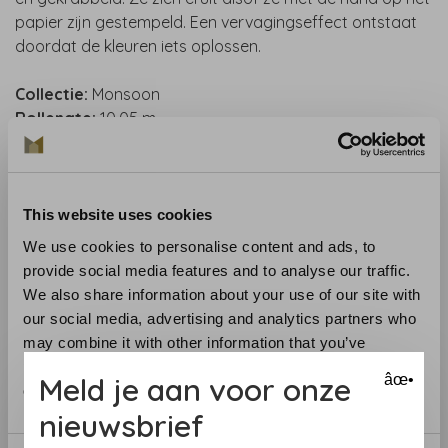
papier zijn gestempeld. Een vervagingseffect ontstaat
doordat de kleuren iets oplossen.
Collectie:
Monsoon
Rollengte:
10.05 m
Rolbreedte (cm
): 70 cm
Patroonherhaling (cm):
1 cm Stright match
Onderhoud
: dit behang is te verwijderen met een spons
Aanbevolen lijm :
Arte Clearpro, or Metyl Special
This website uses cookies
Toepassing:
verlijmen van de muur. Lees aandachtig de
We use cookies to personalise content and ads, to
aanwijzingen op de verpakking. Bij twijfel helpen we je
provide social media features and to analyse our traffic.
graag
We also share information about your use of our site with
Verwijdering:
volledig droog verwijderbaar
our social media, advertising and analytics partners who
Lichtechtheid:
goed
may combine it with other information that you’ve
provided to them or that they’ve collected from your use
Meld je aan voor onze
âœ•
Benieuwd naar het behang? Bezoek onze behangwinkel
of their services.
of bestel een staal.
nieuwsbrief