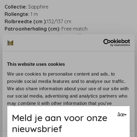
Collectie:
Sapphire
R
ollengte:
1 m
Rolbreedte (cm ):
132/137 cm
Patroonherhaling (cm):
Free match
Materiaal
: Contractvinyl op stoffen rug
Aanbevolen lijm :
Arte Clearpro or 100% dispersion
adhesive
Toepassing:
verlijmen van de muur. Lees aandachtig de
This website uses cookies
aanwijzingen op de verpakking. Bij twijfel helpen we je
graag
We use cookies to personalise content and ads, to
Verwijdering:
volledig droog verwijderbaar
provide social media features and to analyse our traffic.
Lichtechtheid:
goed
We also share information about your use of our site with
our social media, advertising and analytics partners who
Benieuwd naar het behang? Bezoek onze behangwinkel
may combine it with other information that you’ve
of bestel een staal.
provided to them or that they’ve collected from your use
Meld je aan voor onze
âœ•
of their services.
nieuwsbrief