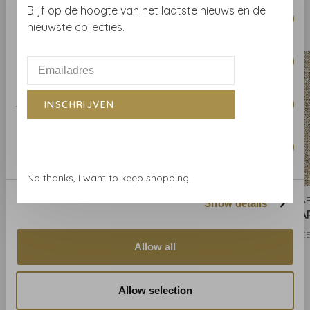
Consent
Blijf op de hoogte van het laatste nieuws en de
Necessary
Selection
nieuwste collecties.
Gerelateerde producten
BACK TO HOME
Preferences
Statistics
INSCHRIJVEN
Marketing
No thanks, I want to keep shopping.
ARTE
ARTE
A
Show details
ARTE Sapphire - 69188
ARTE Sapphire - 69189
A
€50,00
€50,00
€
Allow all
Allow selection