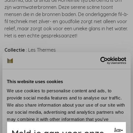
Saturnia, dat al sinds de Romeinse tijd beroemd is om
zijn warmwaterbronnen. Deze serene scène toont
mensen die in de bronnen baden. De onderliggende fil-à-
fil techniek met zilver- en goudfolie zorgt niet alleen voor
reliëf, maar zorgt ook voor een unieke glans in het water.
Het is een echte gespreksaanzet!
Collectie
: Les Thermes
Lengte
: 1 m
Breedte
: 95 cm
Patroon
: 95/47,5 cm
Materiaal
: textielbehang op vlies
This website uses cookies
Onderhoud
: tijdens de plaatsing zeer licht afwasbaar
We use cookies to personalise content and ads, to
(natte lijm afdeppen)
provide social media features and to analyse our traffic.
Aanbevolen lijm
: Clearpro
We also share information about your use of our site with
Aanbrengen
: muur inlijmen. Lees zorgvuldig de
our social media, advertising and analytics partners who
aanwijzing op de wikkel. Bij twijfel helpen wij u graag
may combine it with other information that you’ve
Verwijderen
: volledig droog verwijderbaar
provided to them or that they’ve collected from your use
Lichtechtheid
: goed
âœ•