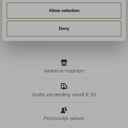
ARTE
ARTE
ARTE behang Saturnia
ARTE behang Saturnia
Allow selection
Havana- 70501
Sunset - 70502
€189,00
€189,00
Deny
Winkel in Haarlem
Gratis verzending vanaf € 50
Persoonlijk advies