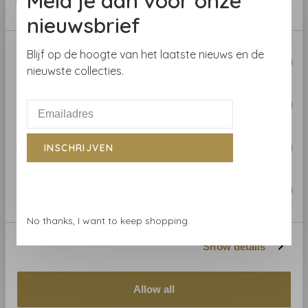
Meld je aan voor onze
of their services.
nieuwsbrief
Benieuwd naar het behang? Kom langs in onze
behangwinkel of bestel een staal.
Consent
Blijf op de hoogte van het laatste nieuws en de
Necessary
Selection
nieuwste collecties.
Preferences
Gerelateerde producten
Statistics
INSCHRIJVEN
BACK TO HOME
Marketing
No thanks, I want to keep shopping.
Show details
Allow all