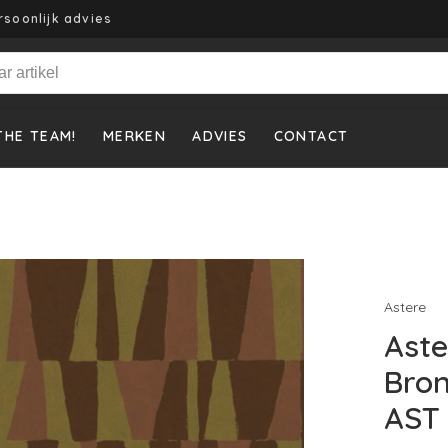
rsoonlijk advies
THE TEAM!
MERKEN
ADVIES
CONTACT
Astere
Aste
Bron
AST 