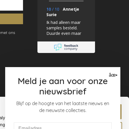
10
/
10
Annetje
Surie
Ik had alleen maar
samples besteld.
 met ons
Duurde even maar
dat lag zeker niet
aan de Mooiste
muren. Ik ben er
super blij mee
âœ•
Meld je aan voor onze
nieuwsbrief
Blijf op de hoogte van het laatste nieuws en
de nieuwste collecties.
Allow all
alyse our
ing and