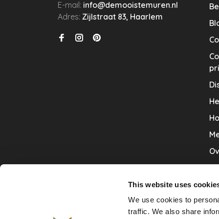
E-mail:
info@demooistemuren.nl
Be
Adres:
Zijlstraat 83, Haarlem
Bl
Co
Co
pr
Di
He
Ho
Me
Ov
Sa
Tr
This website uses cookie
We use cookies to personal
Va
traffic. We also share info
Ve