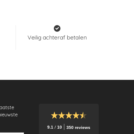
Veilig achteraf betalen
laatste
nieuwste
/
9.1
10
350 reviews