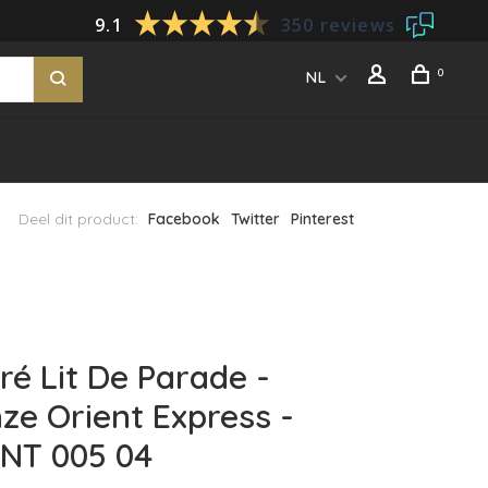
9.1
350 reviews
0
NL
Deel dit product:
Facebook
Twitter
Pinterest
ré Lit De Parade -
ze Orient Express -
NT 005 04