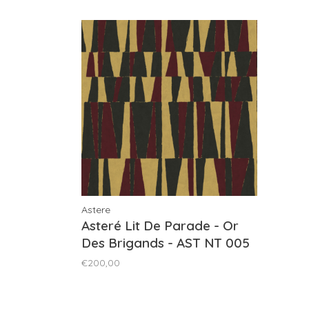
Astere
Asteré Lit De Parade - Or
Des Brigands - AST NT 005
03
€200,00