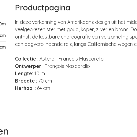
Productpagina
In deze verkenning van Amerikaans design uit het midd
10m
veelgeprezen ster met goud, koper, zilver en brons. Do
0cm
onthult de kostbare choreografie een verzameling sp
een oogverblindende reis, langs Californische wegen
4cm
Collectie
: Astere - Francois Mascarello
Ontwerper
: François Mascarello
Lengte:
10 m
Breedte
: 70 cm
Herhaal
: 64 cm
en