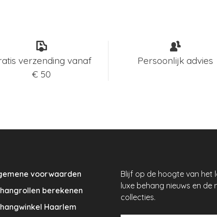
ratis verzending vanaf
Persoonlijk advies
€ 50
gemene voorwaarden
Blijf op de hoogte van het 
luxe behang nieuws en de 
hangrollen berekenen
collecties.
hangwinkel Haarlem