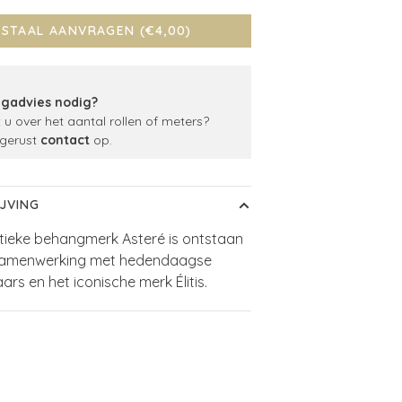
STAAL AANVRAGEN (€4,00)
gadvies nodig?
t u over het aantal rollen of meters?
gerust
contact
op.
JVING
stieke behangmerk Asteré is ontstaan
 samenwerking met hedendaagse
ars en het iconische merk Élitis.