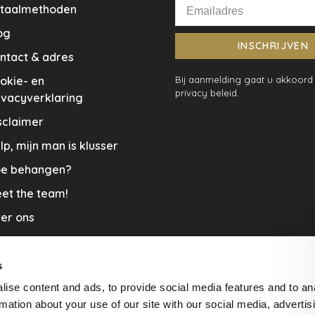
taalmethoden
og
INSCHRIJVEN
ntact & adres
okie- en
Bij aanmelding gaat u akkoord
privacy beleid.
ivacyverklaring
sclaimer
lp, mijn man is klusser
e behangen?
et the team!
er ons
menwerkingen
aplopers en vloerkleden
s
ise content and ads, to provide social media features and to an
cature
rmation about your use of our site with our social media, advertis
rzending & Retour