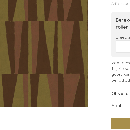
Artikelcod
Bereke
rollen:
Breedte
Voor beha
1m, zie sp
gebruiken
benodigde
Of vul d
Aantal: