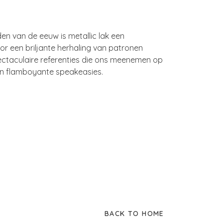
en van de eeuw is metallic lak een
or een briljante herhaling van patronen
ectaculaire referenties die ons meenemen op
 en flamboyante speakeasies.
BACK TO HOME