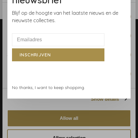
nieuwsbrief
Consent
Blijf op de hoogte van het laatste nieuws en de
Necessary
Selection
nieuwste collecties.
Preferences
Statistics
INSCHRIJVEN
Telefoon:
+31 (0)23 531 90 08
E-mail:
info@demooistemuren.nl
Marketing
Adres:
Zijlstraat 83, Haarlem
No thanks, I want to keep shopping.
Show details
Algemene voorwaarden
Allow all
Behangrollen berekenen
Behangwinkel Haarlem
Allow selection