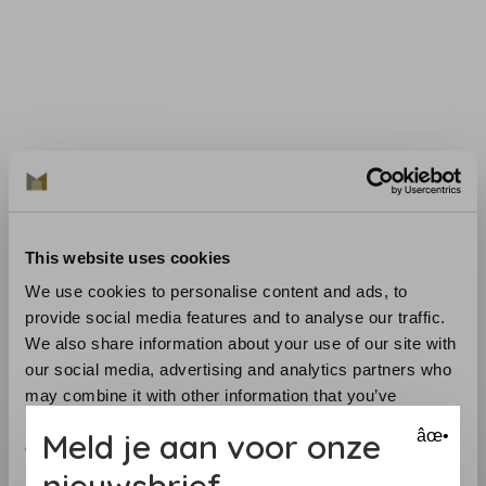
Flamant Suite III Behang vindt u vanzelfsprekend hier.
Want als Arte dealer kunt u bij ons terecht voor de
This website uses cookies
gehele Flamant behang collectie.
We use cookies to personalise content and ads, to
provide social media features and to analyse our traffic.
Het Flamant bloemen behang
Metal Velvet Flower and
We also share information about your use of our site with
Lin
uit deze collectie combineert mooi met het
Flamant
our social media, advertising and analytics partners who
streep behang
. En met de
Flamant Unies
, die ook
may combine it with other information that you’ve
voorzien zijn van de kenmerkende linnen structuur. Maar
provided to them or that they’ve collected from your use
dan effen van kleur.
Meld je aan voor onze
âœ•
of their services.