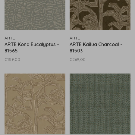
ARTE
ARTE
ARTE Kona Eucalyptus -
ARTE Kailua Charcoal -
81565
81503
€159,00
€269,00