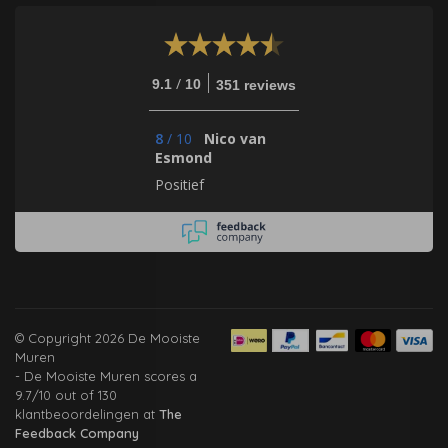
/
9.1
10
351 reviews
8
/
10
Nico van
Esmond
Positief
© Copyright 2026 De Mooiste
Muren
-
De Mooiste Muren
scores a
9.7
/
10
out of
130
klantbeoordelingen at
The
Feedback Company