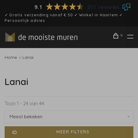
9.1
351 reviews
✓ Gratis verzending vanaf € 50 ✓ Winkel in Haarlem ✓
Persoonlijk advies
0
Home
Lanai
Lanai
Toon 1 - 24 van 44
Meest bekeken
MEER FILTERS