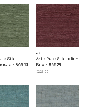
ARTE
re Silk
Arte Pure Silk Indian
ouse - 86533
Red - 86529
€229,00