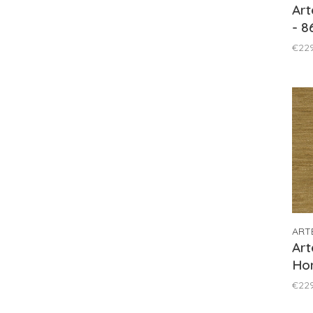
Art
- 8
€22
ART
Art
Ho
€22