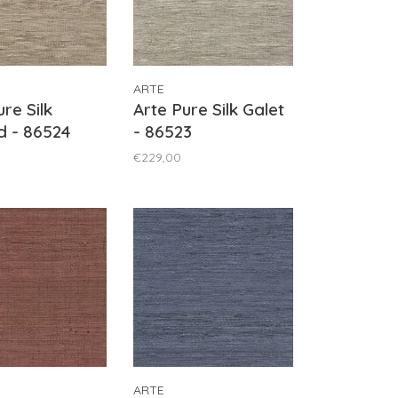
ARTE
re Silk
Arte Pure Silk Galet
d - 86524
- 86523
€229,00
ARTE