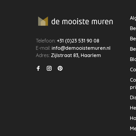
Al
Be
Be
Telefoon:
+31 (0)23 531 90 08
E-mail:
info@demooistemuren.nl
Be
Adres:
Zijlstraat 83, Haarlem
Bl
Co
Co
pr
Di
He
Ho
Me