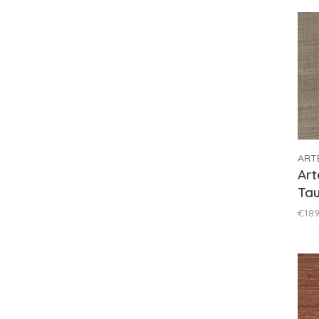
ART
Art
Tau
€189