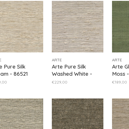
E
ARTE
ARTE
e Pure Silk
Arte Pure Silk
Arte G
am - 86521
Washed White -
Moss -
86520
9,00
€229,00
€189,00