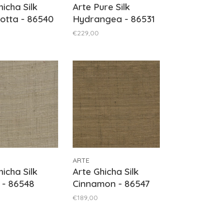
hicha Silk
Arte Pure Silk
otta - 86540
Hydrangea - 86531
€229,00
ARTE
hicha Silk
Arte Ghicha Silk
 - 86548
Cinnamon - 86547
€189,00