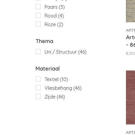
Paars
(3)
Rood
(4)
Roze
(2)
ART
Art
Thema
- 8
Uni / Structuur
(46)
€25
Materiaal
Textiel
(10)
Vliesbehang
(46)
Zijde
(46)
ART