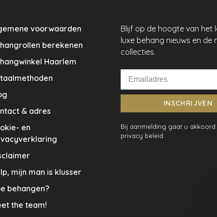
gemene voorwaarden
Blijf op de hoogte van het 
luxe behang nieuws en de 
hangrollen berekenen
collecties.
hangwinkel Haarlem
taalmethoden
og
INSCHRIJVEN
ntact & adres
okie- en
Bij aanmelding gaat u akkoord
privacy beleid.
ivacyverklaring
sclaimer
lp, mijn man is klusser
e behangen?
et the team!