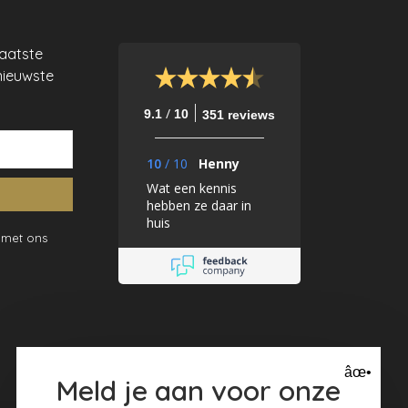
laatste
nieuwste
/
9.1
10
351 reviews
10
/
10
Henny
Wat een kennis
hebben ze daar in
huis
 met ons
âœ•
Meld je aan voor onze