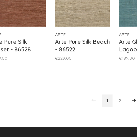
E
ARTE
ARTE
e Pure Silk
Arte Pure Silk Beach
Arte G
set - 86528
- 86522
Lagoo
9,00
€229,00
€189,00
1
2