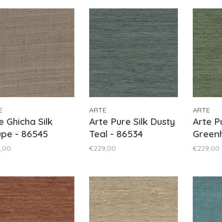
E
ARTE
ARTE
e Ghicha Silk
Arte Pure Silk Dusty
Arte Pu
pe - 86545
Teal - 86534
Greenh
,00
€229,00
€229,00