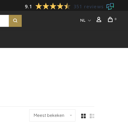
9.1
351 reviews
0
NL
Meest bekeken