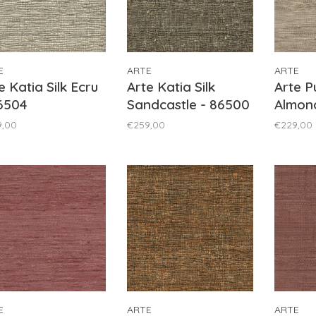
E
ARTE
ARTE
e Katia Silk Ecru
Arte Katia Silk
Arte Pu
6504
Sandcastle - 86500
Almon
9,00
€259,00
€229,00
E
ARTE
ARTE