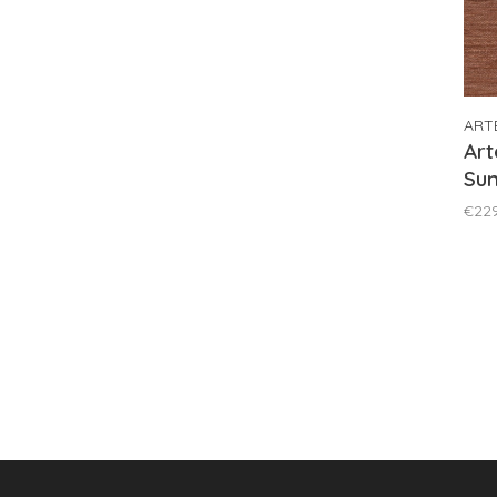
ART
Art
Sun
€22