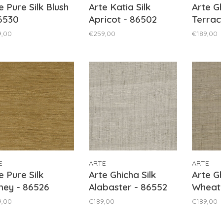
e Pure Silk Blush
Arte Katia Silk
Arte G
6530
Apricot - 86502
Terrac
9,00
€259,00
€189,00
E
ARTE
ARTE
e Pure Silk
Arte Ghicha Silk
Arte G
ney - 86526
Alabaster - 86552
Wheat
9,00
€189,00
€189,00