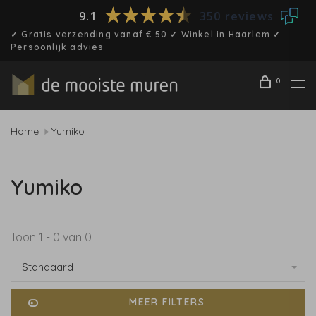
9.1
350 reviews
✓ Gratis verzending vanaf € 50 ✓ Winkel in Haarlem ✓
Persoonlijk advies
0
Home
Yumiko
Yumiko
Toon 1 - 0 van 0
Standaard
MEER FILTERS