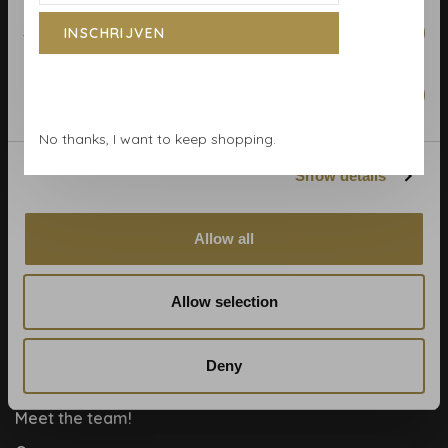
Statistics
INSCHRIJVEN
Algemene voorwaarden
Marketing
Behangrollen berekenen
No thanks, I want to keep shopping.
Behangwinkel Haarlem
Show details
Betaalmethoden
Blog
Allow all
Contact & adres
Cookie- en privacyverklaring
Allow selection
Disclaimer
Help, mijn man is klusser
Deny
Hoe behangen?
Meet the team!