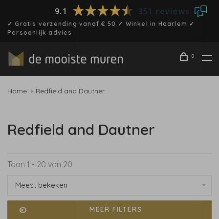
9.1
351 reviews
✓ Gratis verzending vanaf € 50 ✓ Winkel in Haarlem ✓
Persoonlijk advies
0
Home
Redfield and Dautner
Redfield and Dautner
Toon 1 - 20 van 20
Meest bekeken
MEER FILTERS