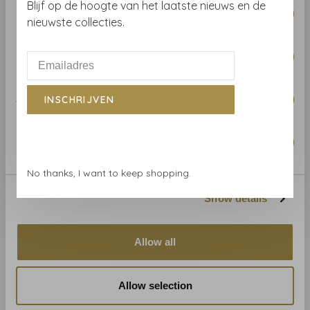
Blijf op de hoogte van het laatste nieuws en de
Necessary
Selection
nieuwste collecties.
Preferences
Astere
Astere
Astere Rochelle - AST NT
Astere Rochelle - AST NT
041 03
041 02
Statistics
INSCHRIJVEN
€349,00
€349,00
Marketing
No thanks, I want to keep shopping.
Show details
Allow all
Allow selection
Astere
Astere