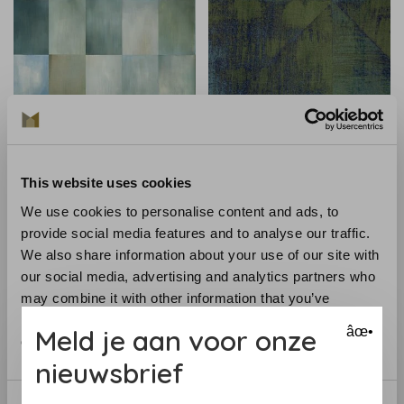
Astere
Astere
This website uses cookies
Astere Rochelle - AST NT
Astere Madeleine - AST
041 01
NT 044 13
We use cookies to personalise content and ads, to
provide social media features and to analyse our traffic.
€349,00
€112,00
We also share information about your use of our site with
our social media, advertising and analytics partners who
may combine it with other information that you’ve
provided to them or that they’ve collected from your use
Meld je aan voor onze
âœ•
of their services.
nieuwsbrief
Consent