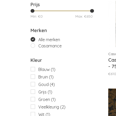
Prijs
Min: €
0
Max: €
650
Merken
Alle merken
Casamance
Cas
Ca
Kleur
- 7
Blauw
(1)
€610
Bruin
(1)
Goud
(4)
Grijs
(1)
Groen
(1)
Veelkleurig
(2)
Wit
(1)