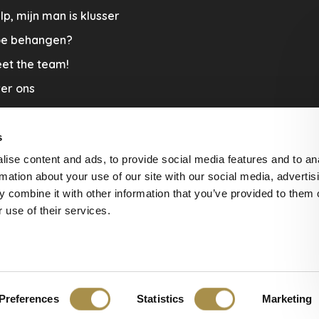
lp, mijn man is klusser
e behangen?
et the team!
er ons
menwerkingen
aplopers en vloerkleden
s
ise content and ads, to provide social media features and to an
cature
rmation about your use of our site with our social media, advertis
rzending & Retour
 combine it with other information that you’ve provided to them o
 use of their services.
beoordelingen at
The Feedback
Preferences
Statistics
Marketing