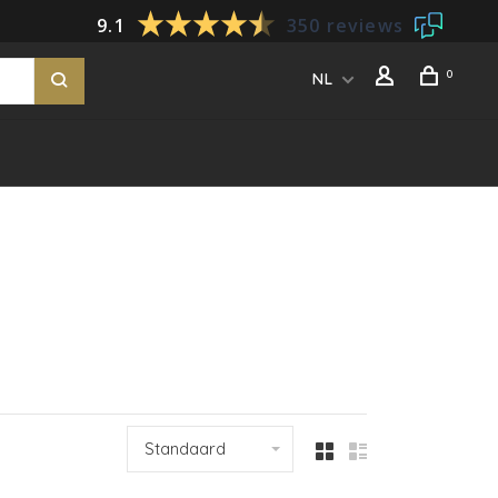
9.1
350 reviews
0
NL
Standaard