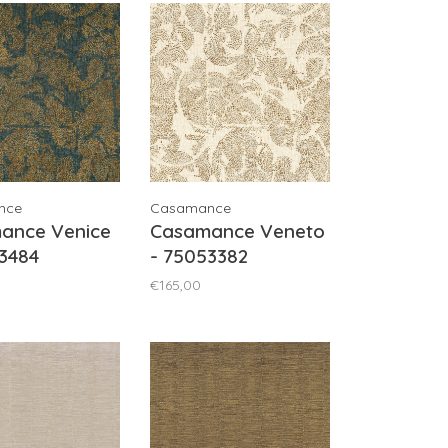
nce
Casamance
ance Venice
Casamance Veneto
3484
- 75053382
€165,00