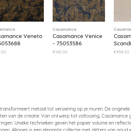
amance
Casamance
Casama
samance Veneto
Casamance Venice
Casam
75053688
- 75053586
Scand
75031
,00
€165,00
€458,50
ransformeert metaal tot versiering op je muren. De originele
ten van de creatie. Van ontwerp tot voltooiing, Casamance 
ringen. Unieke technieken geven het papier volume en reflec
n. Alliages is een elegante collectie met glitters van goud en