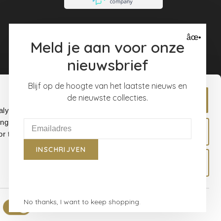
uitgebreide collectie.
âœ•
Meld je aan voor onze
nieuwsbrief
Blijf op de hoogte van het laatste nieuws en
de nieuwste collecties.
Allow all
alyse our
ing and
Allow selection
r that
INSCHRIJVEN
Deny
No thanks, I want to keep shopping.
Show details