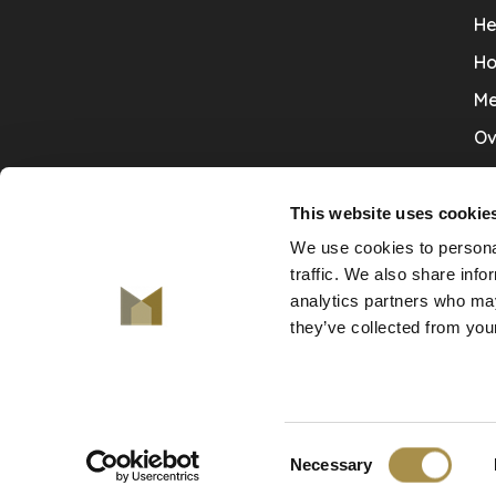
He
Ho
Me
Ov
Sa
Tr
This website uses cookie
We use cookies to personal
Va
traffic. We also share info
Ve
analytics partners who may
they’ve collected from your
© Copyright 2026 De Mooiste Muren
Consent
-
De Mooiste Muren
scores a
9.7
/
10
out of
130
klant
Necessary
Company
Selection