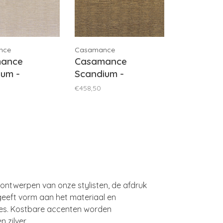
nce
Casamance
ance
Casamance
ium -
Scandium -
834
75031630
€458,50
 ontwerpen van onze stylisten, de afdruk
geeft vorm aan het materiaal en
ties. Kostbare accenten worden
 zilver.