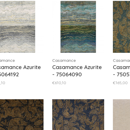
amance
Casamance
Casama
samance Azurite
Casamance Azurite
Casam
5064192
- 75064090
- 7505
,10
€610,10
€165,00