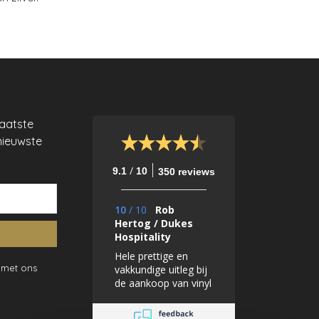
laatste
nieuwste
/
9.1
10
350 reviews
10
/
10
Rob
Hertog / Dukes
Hospitality
Hele prettige en
 met ons
vakkundige uitleg bij
de aankoop van vinyl
behang. Geweldig
mooie en zeer