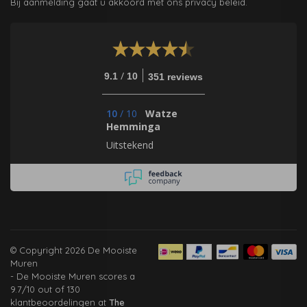
Bij aanmelding gaat u akkoord met ons privacy beleid.
/
9.1
10
351 reviews
10
/
10
Watze
Hemminga
Uitstekend
© Copyright 2026 De Mooiste
Muren
-
De Mooiste Muren
scores a
9.7
/
10
out of
130
klantbeoordelingen at
The