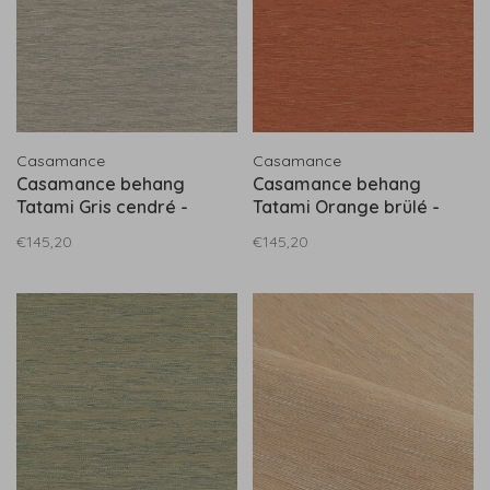
Casamance
Casamance
Casamance behang
Casamance behang
Tatami Gris cendré -
Tatami Orange brülé -
75345406
75346426
€145,20
€145,20