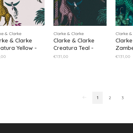
ke & Clarke
Clarke & Clarke
Clarke &
rke & Clarke
Clarke & Clarke
Clarke
atura Yellow -
Creatura Teal -
Zambez
114/05
W0114/03
W0121
,00
€131,00
€131,00
1
2
3