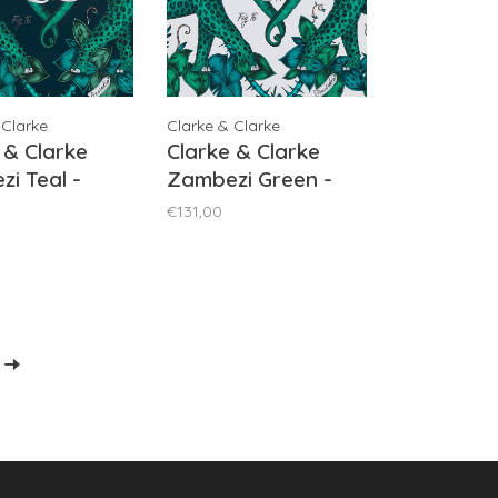
 Clarke
Clarke & Clarke
 & Clarke
Clarke & Clarke
i Teal -
Zambezi Green -
/06
W0121/03
€131,00