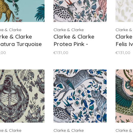
ke & Clarke
Clarke & Clarke
Clarke &
rke & Clarke
Clarke & Clarke
Clarke
atura Turquoise
Protea Pink -
Felis I
W0114/04
W0119/06
W0115
,00
€131,00
€131,00
ke & Clarke
Clarke & Clarke
Clarke &