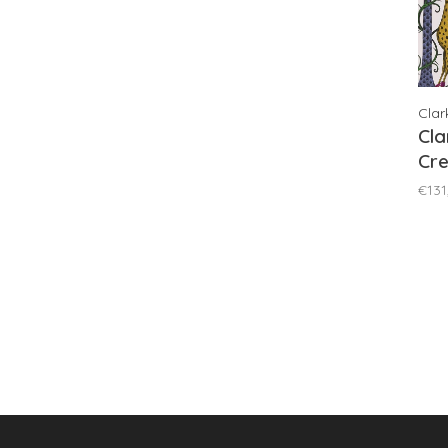
Clar
Cla
Cre
W0
€131