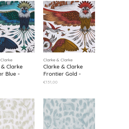
 Clarke
Clarke & Clarke
 & Clarke
Clarke & Clarke
er Blue -
Frontier Gold -
/01
W0116/02
€131,00