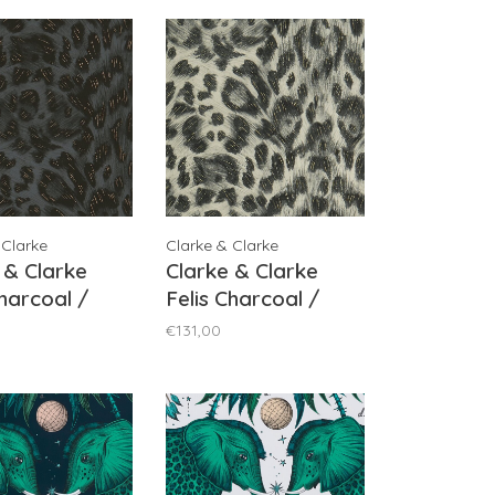
 Clarke
Clarke & Clarke
 & Clarke
Clarke & Clarke
Charcoal /
Felis Charcoal /
old -
Gold - W0115/02
€131,00
/03