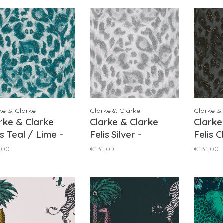
ke & Clarke
Clarke & Clarke
Clarke &
rke & Clarke
Clarke & Clarke
Clarke
is Teal / Lime -
Felis Silver -
Felis 
115/10
W0115/09
Rose G
,00
€131,00
€131,00
W0115