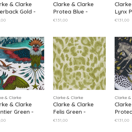
rke & Clarke
Clarke & Clarke
Clarke
verback Gold -
Protea Blue -
Lynx P
120/02
W0119/01
W0118
,00
€131,00
€131,00
ke & Clarke
Clarke & Clarke
Clarke &
rke & Clarke
Clarke & Clarke
Clarke
ntier Green -
Felis Green -
Protea
116/03
W0115/05
W0119
,00
€131,00
€131,00