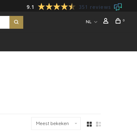
9.1
351 reviews
0
NL
Meest bekeken