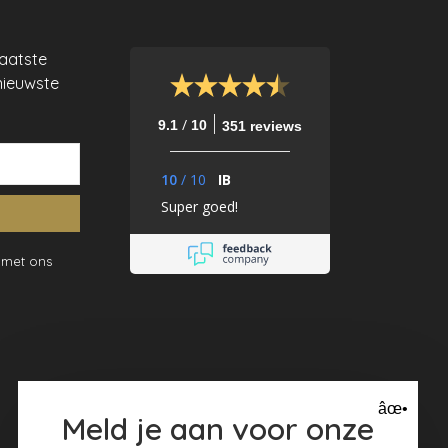
laatste
nieuwste
/
9.1
10
351 reviews
10
/
10
IB
Super goed!
 met ons
âœ•
Meld je aan voor onze