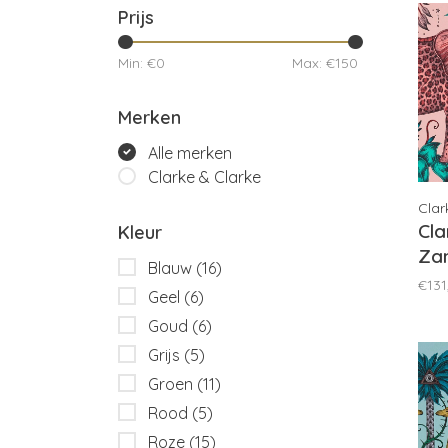
Prijs
Min: €
0
Max: €
150
Merken
Alle merken
Clarke & Clarke
Clar
Cla
Kleur
Zam
Blauw
(16)
W0
€131
Geel
(6)
Goud
(6)
Grijs
(5)
Groen
(11)
Rood
(5)
Roze
(15)