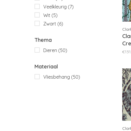
Veelkleurig
(7)
Wit
(5)
Zwart
(6)
Clar
Cla
Thema
Cre
- 
Dieren
(50)
€131
Materiaal
Vliesbehang
(50)
Clar