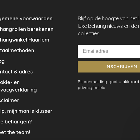
gemene voorwaarden
Blijf op de hoogte van het 
luxe behang nieuws en de 
hangrollen berekenen
collecties.
hangwinkel Haarlem
taalmethoden
og
INSCHRIJVEN
ntact & adres
okie- en
Bij aanmelding gaat u akkoord
privacy beleid.
ivacyverklaring
sclaimer
lp, mijn man is klusser
e behangen?
et the team!