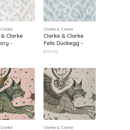
 Clarke
Clarke & Clarke
 & Clarke
Clarke & Clarke
vory -
Felis Duckegg -
/06
W0115/04
€131,00
 Clarke
Clarke & Clarke