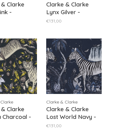
 & Clarke
Clarke & Clarke
ink -
Lynx Gilver -
/05
W0118/02
€131,00
 Clarke
Clarke & Clarke
 & Clarke
Clarke & Clarke
 Charcoal -
Lost World Navy -
/02
W0117/03
€131,00