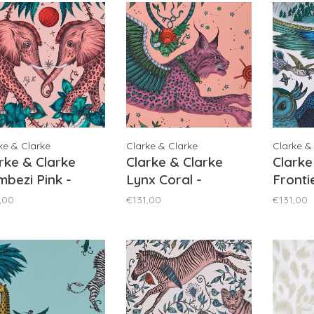
ke & Clarke
Clarke & Clarke
Clarke &
rke & Clarke
Clarke & Clarke
Clarke
bezi Pink -
Lynx Coral -
Fronti
121/05
W0118/01
W0116
,00
€131,00
€131,00