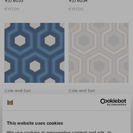
95/6033
95/6034
€157,00
€157,00
Cole and Son
Cole and Son
Cole and Son Hicks Grand
Cole and Son Hicks Grand
95/6035
95/6036
€157,00
€157,00
This website uses cookies
We use cookies to personalise content and ads, to