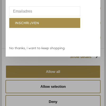
Coordonne
Coordonne
Coordonné behang Grand
Coordonné behang
Preferences
Canyon Clay - A00900
Moroccan branches Clay -
A00912
€119,00
€119,00
Statistics
INSCHRIJVEN
Marketing
No thanks, I want to keep shopping.
Show details
Allow all
Coordonne
Coordonne
Allow selection
Coordonné behang
Coordonné paneel
Infinity strokes Black -
Dungeness view Beige -
A00921
A00933
€119,00
€66,00
Deny