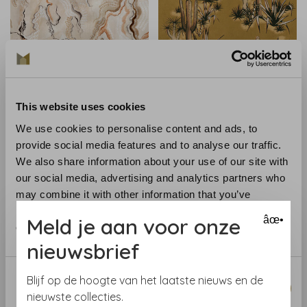
Coordonne
Coordonne
Coordonné behang
Coordonné behang Grand
Timeless stones Beige -
Canyon Curry - A00904
This website uses cookies
A00925
€119,00
€119,00
We use cookies to personalise content and ads, to
provide social media features and to analyse our traffic.
We also share information about your use of our site with
our social media, advertising and analytics partners who
may combine it with other information that you’ve
provided to them or that they’ve collected from your use
Meld je aan voor onze
âœ•
of their services.
nieuwsbrief
Consent
Blijf op de hoogte van het laatste nieuws en de
Necessary
Selection
nieuwste collecties.