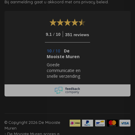
Bij aanmelding gaat u akkoord met ons privacy beleid.
/
9.1
10
351 reviews
10
/
10
De
Mooiste Muren
Goede
communicatie en
snelle verzending
© Copyright 2026 De Mooiste
Muren
-
De Mooiste Muren
scores a