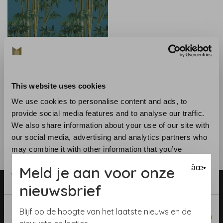
House of Hackney
House of Hackney
This website uses cookies
Bambusa - Azure
We use cookies to personalise content and ads, to
€295,00
provide social media features and to analyse our traffic.
We also share information about your use of our site with
our social media, advertising and analytics partners who
may combine it with other information that you’ve
provided to them or that they’ve collected from your use
Meld je aan voor onze
âœ•
of their services.
nieuwsbrief
Consent
Blijf op de hoogte van het laatste nieuws en de
Necessary
Selection