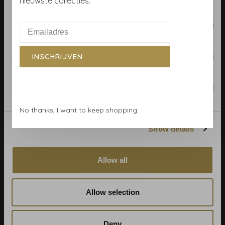
nieuwste collecties.
Telefoon:
+31 (0)23 531 90 08
Preferences
E-mail:
info@demooistemuren.nl
Adres:
Zijlstraat 83, Haarlem
Statistics
INSCHRIJVEN
Marketing
Algemene voorwaarden
No thanks, I want to keep shopping.
Behangrollen berekenen
Show details
Behangwinkel Haarlem
Betaalmethoden
Allow all
Blog
Contact & adres
Allow selection
Cookie- en privacyverklaring
Disclaimer
Deny