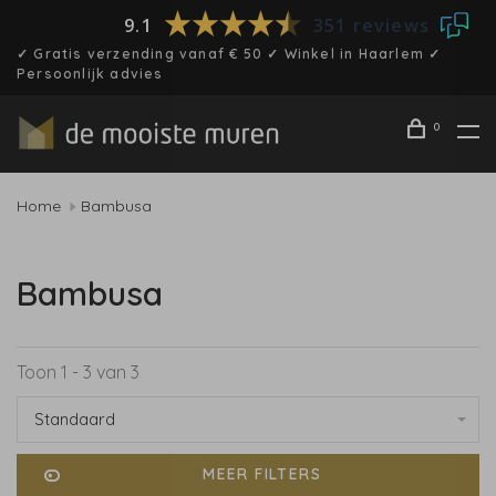
9.1
351 reviews
✓ Gratis verzending vanaf € 50 ✓ Winkel in Haarlem ✓
Persoonlijk advies
0
Home
Bambusa
Bambusa
Toon 1 - 3 van 3
Standaard
MEER FILTERS