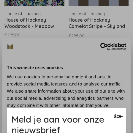
House of Hackney
House of Hackney
House of Hackney
House of Hackney
Woodstock - Meadow
Camelot Stripe - Sky and
Noir
€295,00
€295,00
This website uses cookies
We use cookies to personalise content and ads, to
provide social media features and to analyse our traffic.
We also share information about your use of our site with
our social media, advertising and analytics partners who
may combine it with other information that you’ve
provided to them or that they’ve collected from your use
Meld je aan voor onze
âœ•
House of Hackney
House of Hackney
of their services.
House of Hackney
House of Hackney
nieuwsbrief
Camelot Stripe - Verdigris
Morveren - Agate