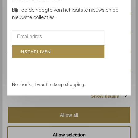
and Noir
€295,00
€295,00
Consent
Blijf op de hoogte van het laatste nieuws en de
Necessary
Selection
nieuwste collecties.
Preferences
Statistics
INSCHRIJVEN
Marketing
No thanks, I want to keep shopping.
House of Hackney
Show details
House of Hackney
Seaweed - Lime
€295,00
Allow all
Allow selection