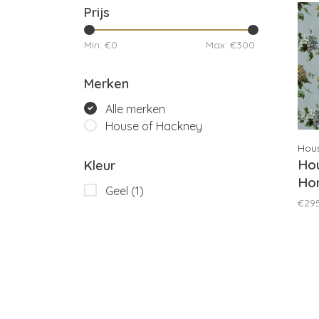
Prijs
Min: €
0
Max: €
300
Merken
Alle merken
House of Hackney
Hou
Ho
Kleur
Hor
Geel
(1)
€29