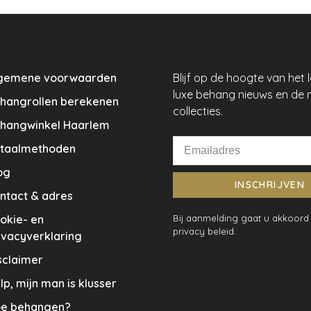
gemene voorwaarden
Blijf op de hoogte van het 
luxe behang nieuws en de 
hangrollen berekenen
collecties.
hangwinkel Haarlem
taalmethoden
og
INSCHRIJVEN
ntact & adres
okie- en
Bij aanmelding gaat u akkoord
privacy beleid.
ivacyverklaring
sclaimer
lp, mijn man is klusser
e behangen?