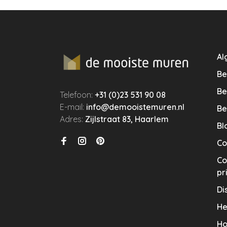
Al
Be
Be
Telefoon:
+31 (0)23 531 90 08
E-mail:
info@demooistemuren.nl
Be
Adres:
Zijlstraat 83, Haarlem
Bl
Co
Co
pr
Di
He
Ho