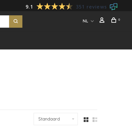
9.1
351 reviews
0
NL
Standaard