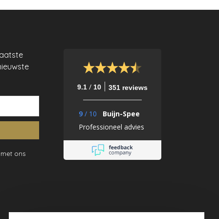
laatste
nieuwste
/
9.1
10
351 reviews
9
/
10
Buijn-Spee
Professioneel advies
 met ons