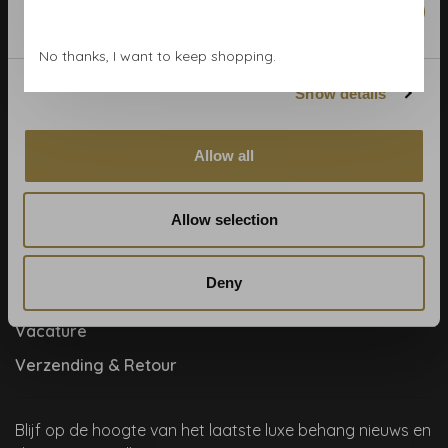
Marketing
Contact & adres
No thanks, I want to keep shopping.
Cookie- en privacyverklaring
Disclaimer
Show details
Help, mijn man is klusser
Allow all
Hoe behangen?
Meet the team!
Allow selection
Over ons
Samenwerkingen
Deny
Traplopers en vloerkleden
Vacature
Verzending & Retour
Blijf op de hoogte van het laatste luxe behang nieuws en