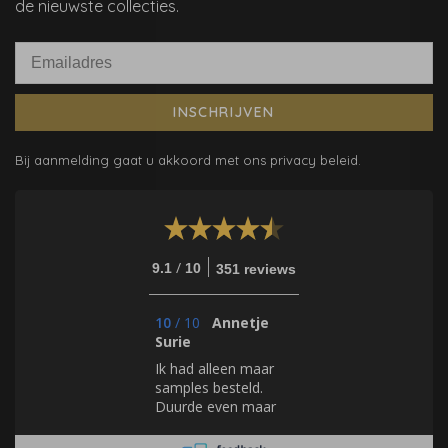
de nieuwste collecties.
INSCHRIJVEN
Bij aanmelding gaat u akkoord met ons privacy beleid.
/
9.1
10
351 reviews
10
/
10
Annetje
Surie
Ik had alleen maar
samples besteld.
Duurde even maar
dat lag zeker niet
aan de Mooiste