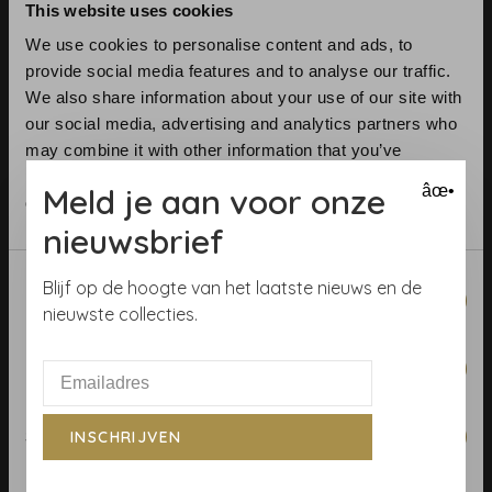
This website uses cookies
We use cookies to personalise content and ads, to
provide social media features and to analyse our traffic.
We also share information about your use of our site with
our social media, advertising and analytics partners who
may combine it with other information that you’ve
Telefoon:
+31 (0)23 531 90 08
provided to them or that they’ve collected from your use
E-mail:
info@demooistemuren.nl
Meld je aan voor onze
âœ•
of their services.
Adres:
Zijlstraat 83, Haarlem
nieuwsbrief
Consent
Blijf op de hoogte van het laatste nieuws en de
Necessary
Selection
nieuwste collecties.
Algemene voorwaarden
Preferences
Behangrollen berekenen
Behangwinkel Haarlem
Statistics
INSCHRIJVEN
Betaalmethoden
Blog