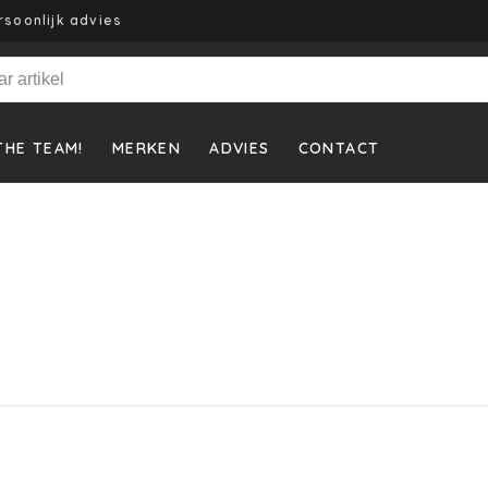
rsoonlijk advies
THE TEAM!
MERKEN
ADVIES
CONTACT