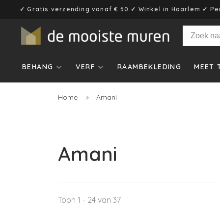
✓ Gratis verzending vanaf € 50 ✓ Winkel in Haarlem ✓ Pe
BEHANG
VERF
RAAMBEKLEDING
MEET 
Home
Amani
Amani
Toon 1 - 24 van 37