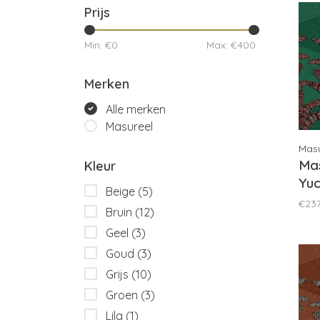
Prijs
Min: €
0
Max: €
400
Merken
Alle merken
Masureel
Masu
Mas
Kleur
Yuc
Beige
(5)
DG
€237
Bruin
(12)
Geel
(3)
Goud
(3)
Grijs
(10)
Groen
(3)
Lila
(1)