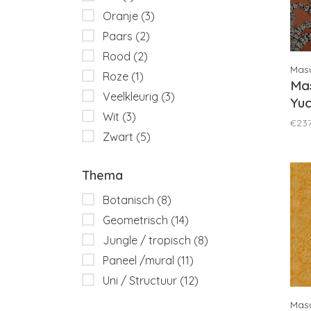
Oranje
(3)
Paars
(2)
Rood
(2)
Masu
Roze
(1)
Mas
Veelkleurig
(3)
Yuc
Wit
(3)
DG
€237
Zwart
(5)
Thema
Botanisch
(8)
Geometrisch
(14)
Jungle / tropisch
(8)
Paneel /mural
(11)
Uni / Structuur
(12)
Masu