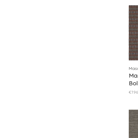
Masu
Ma
Bol
AM
€196