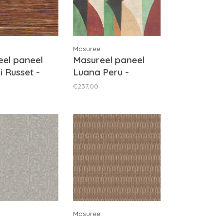
Masureel
el paneel
Masureel paneel
i Russet -
Luana Peru -
1031 >
DGAMA3021 > 3
€237,00
1033
Masureel