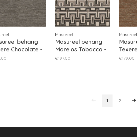
reel
Masureel
Masureel
sureel behang
Masureel behang
Masur
ere Chocolate -
Morelos Tobacco -
Texere
A305
AMA003
AMA3
,00
€197,00
€179,00
1
2