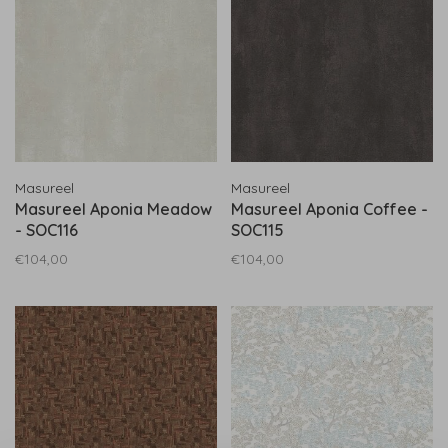
Masureel
Masureel
Masureel Aponia Meadow
Masureel Aponia Coffee -
- SOC116
SOC115
€104,00
€104,00