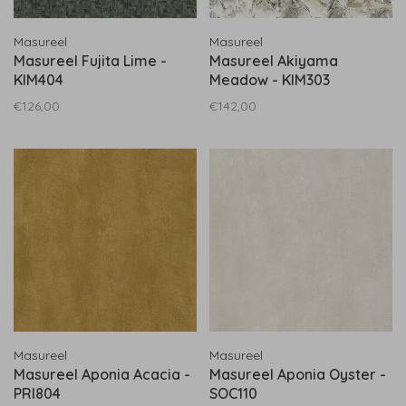
Masureel
Masureel
Masureel Fujita Lime -
Masureel Akiyama
KIM404
Meadow - KIM303
€126,00
€142,00
Masureel
Masureel
Masureel Aponia Acacia -
Masureel Aponia Oyster -
PRI804
SOC110