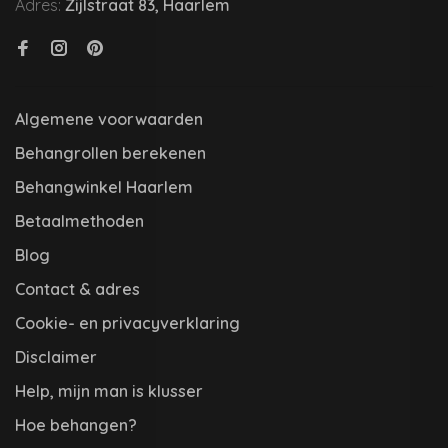
Adres:
Zijlstraat 83, Haarlem
Algemene voorwaarden
Behangrollen berekenen
Behangwinkel Haarlem
Betaalmethoden
Blog
Contact & adres
Cookie- en privacyverklaring
Disclaimer
Help, mijn man is klusser
Hoe behangen?