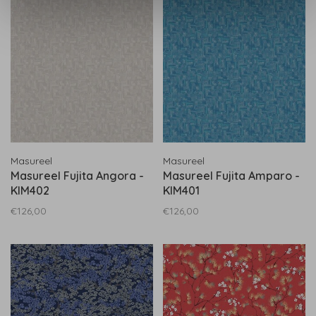
Masureel
Masureel
Masureel Fujita Angora -
Masureel Fujita Amparo -
KIM402
KIM401
€126,00
€126,00