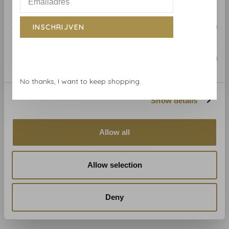
Masureel Kimora Night -
Masureel Haru Oyster -
KIM203
KIM104
Statistics
INSCHRIJVEN
€142,00
€126,00
Marketing
No thanks, I want to keep shopping.
Show details
Allow all
Allow selection
Masureel
Masureel
Masureel Aponia Star -
Masureel Rythm Moss -
SOC103
RYT008
Deny
€104,00
€104,00