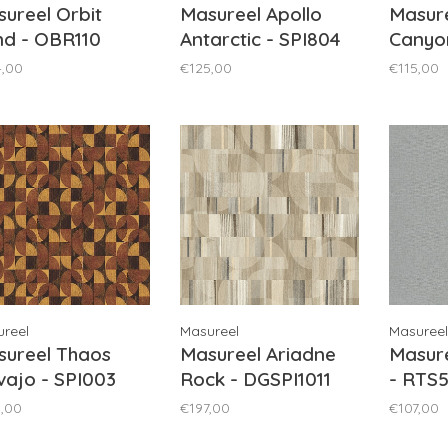
ureel Orbit
Masureel Apollo
Masure
nd - OBR110
Antarctic - SPI804
Canyon
4,00
€125,00
€115,00
reel
Masureel
Masureel
sureel Thaos
Masureel Ariadne
Masure
ajo - SPI003
Rock - DGSPI1011
- RTS
,00
€197,00
€107,00