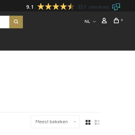
9.1
351 reviews
0
NL
Meest bekeken