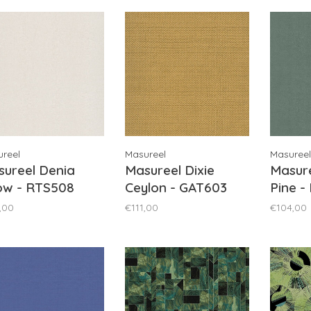
reel
Masureel
Masureel
ureel Denia
Masureel Dixie
Masur
ow - RTS508
Ceylon - GAT603
Pine -
,00
€111,00
€104,00