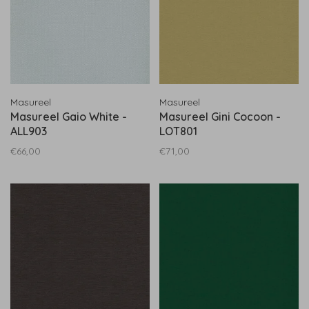
Masureel
Masureel
Masureel Gaio White -
Masureel Gini Cocoon -
ALL903
LOT801
€66,00
€71,00