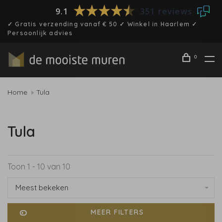
9.1
351 reviews
✓ Gratis verzending vanaf € 50 ✓ Winkel in Haarlem ✓
Persoonlijk advies
0
Home
Tula
Tula
Toon 1 - 10 van 10
Meest bekeken
MEER FILTERS