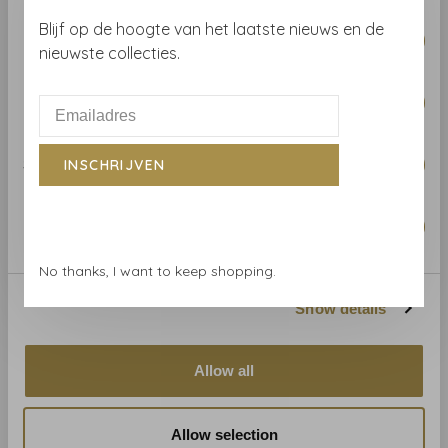
€57,00
€66,00
Consent
Blijf op de hoogte van het laatste nieuws en de
Necessary
Selection
nieuwste collecties.
Preferences
Statistics
INSCHRIJVEN
Marketing
No thanks, I want to keep shopping.
Masureel
Masureel
Show details
Masureel Leto Pistachio -
Masureel Calco Ginger -
TAT706
ONY510
€57,00
€79,00
Allow all
Allow selection