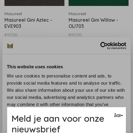
Masureel
Masureel
Masureel Gini Aztec -
Masureel Gini Willow -
EVE903
OLI703
€57,00
€57,00
This website uses cookies
We use cookies to personalise content and ads, to
provide social media features and to analyse our traffic.
We also share information about your use of our site with
our social media, advertising and analytics partners who
may combine it with other information that you’ve
provided to them or that they’ve collected from your use
Meld je aan voor onze
âœ•
Masureel
Masureel
of their services.
Masureel Gini Moonlight -
Masureel Gaio Moonlight -
nieuwsbrief
EVE904
ALL905