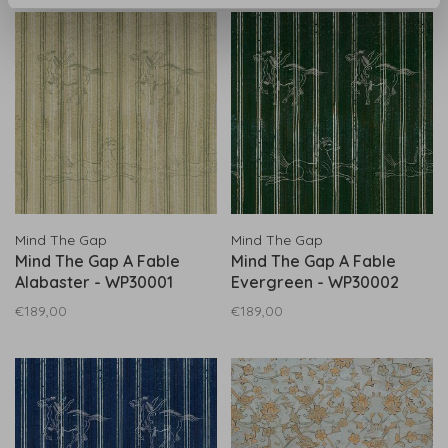
Mind The Gap
Mind The Gap
Mind The Gap A Fable
Mind The Gap A Fable
Alabaster - WP30001
Evergreen - WP30002
€189,00
€189,00