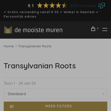
9.1
350 reviews
✓ Gratis verzending vanaf € 50 ✓ Winkel in Haarlem ✓
Persoonlijk advies
0
Home
Transylvanian Roots
Transylvanian Roots
Toon 1 - 24 van 54
Standaard
MEER FILTERS