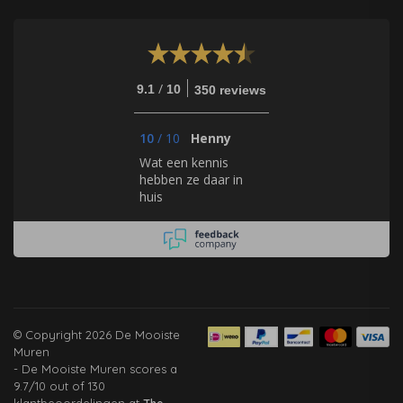
/
9.1
10
350 reviews
10
/
10
Henny
Wat een kennis
hebben ze daar in
huis
© Copyright 2026 De Mooiste
Muren
-
De Mooiste Muren
scores a
9.7
/
10
out of
130
klantbeoordelingen at
The