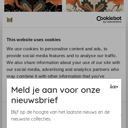
Mind The Gap
Mind The Gap
Mind The Gap The Vixen
Mind The Gap The Vixen -
Antraciet - WP20553
WP20554
This website uses cookies
€259,00
€259,00
We use cookies to personalise content and ads, to
provide social media features and to analyse our traffic.
We also share information about your use of our site with
our social media, advertising and analytics partners who
may combine it with other information that you’ve
provided to them or that they’ve collected from your use
Meld je aan voor onze
âœ•
of their services.
nieuwsbrief
Consent
Blijf op de hoogte van het laatste nieuws en de
Necessary
Selection
nieuwste collecties.
Mind The Gap
Mind The Gap