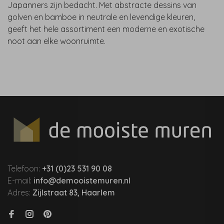
Japanners zijn bedacht. Met abstracte dessins van
golven en bamboe in neutrale en levendige kleuren,
geeft het hele assortiment een moderne en exotische
noot aan elke woonruimte.
Telefoon:
+31 (0)23 531 90 08
E-mail:
info@demooistemuren.nl
Adres:
Zijlstraat 83, Haarlem