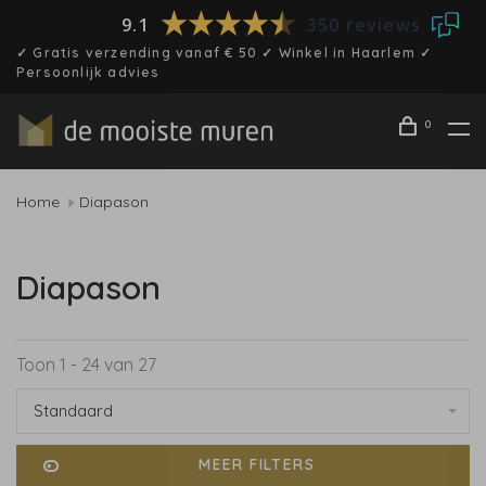
9.1
350 reviews
✓ Gratis verzending vanaf € 50 ✓ Winkel in Haarlem ✓
Persoonlijk advies
0
Home
Diapason
Diapason
Toon 1 - 24 van 27
Standaard
MEER FILTERS