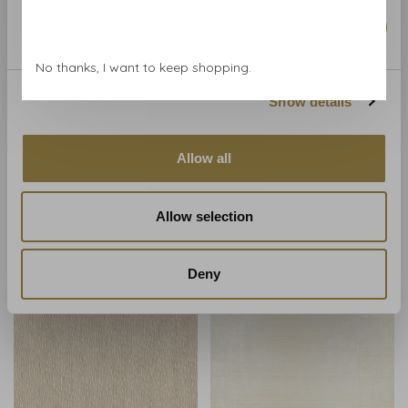
Marketing
No thanks, I want to keep shopping.
Show details
Allow all
NOBILIS
NOBILIS
NOBILIS Gouge-1 - DPN61
NOBILIS Gouge-2 - DPN62
€186,00
€186,00
Allow selection
Deny