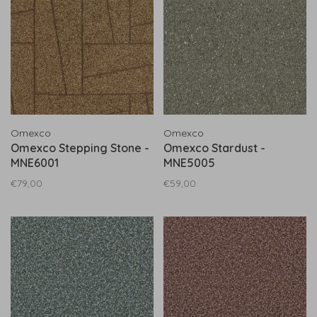
Omexco
Omexco
Omexco Stepping Stone -
Omexco Stardust -
MNE6001
MNE5005
€79,00
€59,00