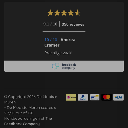
/
9.1
10
350 reviews
10
/
10
Andrea
Cramer
Prachtige zaak!
© Copyright 2026 De Mooiste
Muren
-
De Mooiste Muren
scores a
9.7
/
10
out of
130
klantbeoordelingen at
The
Feedback Company