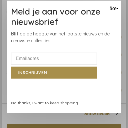
provided to them or that they’ve collected from your use
Meld je aan voor onze
âœ•
of their services.
nieuwsbrief
Thibaut
Thibaut
Thibaut Montado Cork -
Thibaut Montado Cork -
Consent
Blijf op de hoogte van het laatste nieuws en de
T75106
T75107
Necessary
Selection
nieuwste collecties.
€153,00
€168,00
Preferences
Statistics
INSCHRIJVEN
Marketing
No thanks, I want to keep shopping.
Show details
Thibaut
Thibaut
Thibaut Montado Cork -
Thibaut Montado Cork -