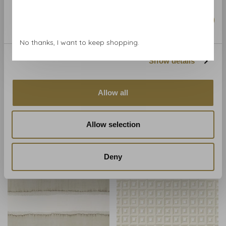
Marketing
No thanks, I want to keep shopping.
Show details
Thibaut
Thibaut
Allow all
Thibaut Equinox - T12822
Thibaut Cork Forest -
T12815
€757,00
Allow selection
€864,00
Deny