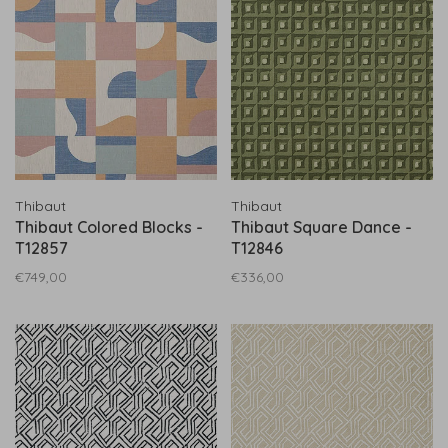
Thibaut
Thibaut
Thibaut Colored Blocks -
Thibaut Square Dance -
T12857
T12846
€749,00
€336,00