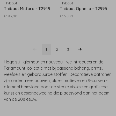
Thibaut
Thibaut
Thibaut Mitford - T2949
Thibaut Ophelia - T2995
€183,00
€168,00
1
2
3
Hoge stijl, glamour en nouveau - we introduceren de
Paramount-collectie met bijpassend behang, prints,
weefsels en geborduurde stoffen. Decoratieve patronen
zijn onder meer pauwen, bloemmotieven en S-curven -
allemaal beïnvloed door de sterke visuele en grafische
kunst en designbeweging die plaatsvond aan het begin
van de 20e eeuw.