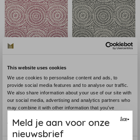
Thibaut
Thibaut
Thibaut Kasai - T2931
Thibaut Kasai - T2932
This website uses cookies
€176,00
€176,00
We use cookies to personalise content and ads, to
provide social media features and to analyse our traffic.
We also share information about your use of our site with
our social media, advertising and analytics partners who
may combine it with other information that you’ve
provided to them or that they’ve collected from your use
Meld je aan voor onze
âœ•
of their services.
nieuwsbrief