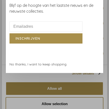
Consent
Blijf op de hoogte van het laatste nieuws en de
Necessary
Selection
nieuwste collecties.
Thibaut
Thibaut
Thibaut Kasai - T2933
Thibaut Kasai - T2934
Preferences
€161,00
€176,00
Statistics
INSCHRIJVEN
Marketing
No thanks, I want to keep shopping.
Show details
Allow all
Thibaut
Thibaut
Thibaut Mitford - T2942
Thibaut Mitford - T2943
Allow selection
€183,00
€168,00