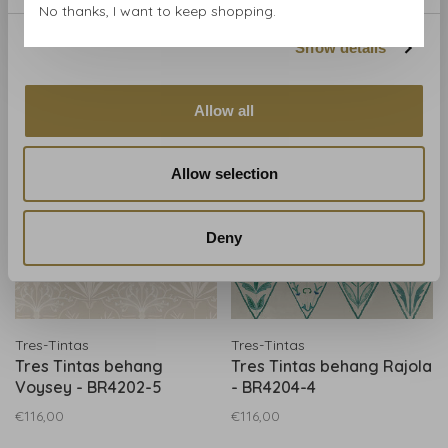
No thanks, I want to keep shopping.
Tres Tintas paneel
Tres Tintas behang Palau
Scenari - M4202-3
- BR4203-5
Show details
€66,00
€116,00
Allow all
Allow selection
Deny
Tres-Tintas
Tres-Tintas
Tres Tintas behang
Tres Tintas behang Rajola
Voysey - BR4202-5
- BR4204-4
€116,00
€116,00